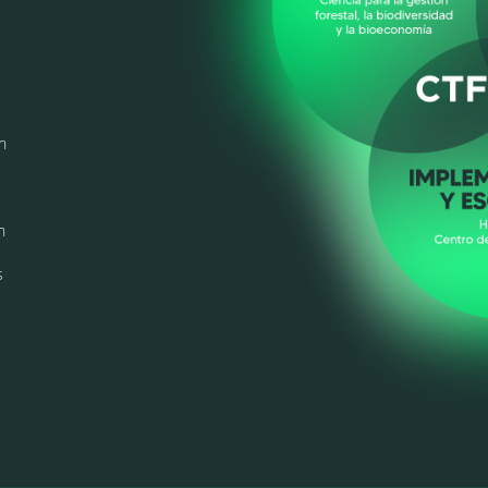
n
n
s