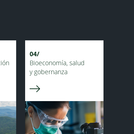
04/
ción
Bioeconomía, salud
y gobernanza