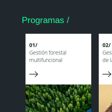
Programas /
01/
02/
Gestión forestal
Ges
multifuncional
de l