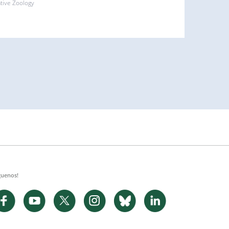
ative Zoology
guenos!