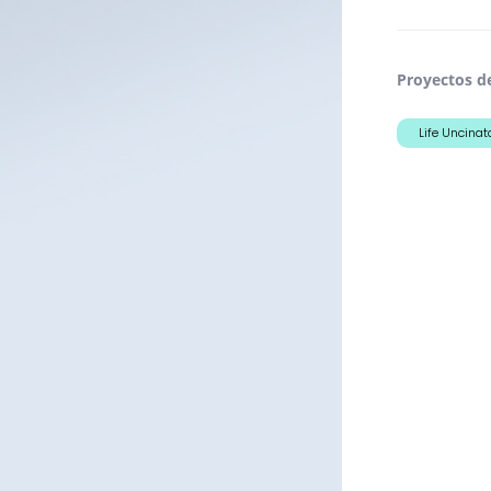
Proyectos d
Life Uncinat