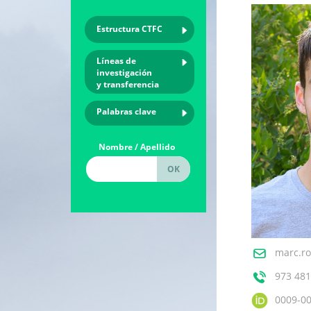
Estructura CTFC
Líneas de
investigación
y transferencia
Palabras clave
Nombre / Apellido
marc.ro
973 481
0009-0