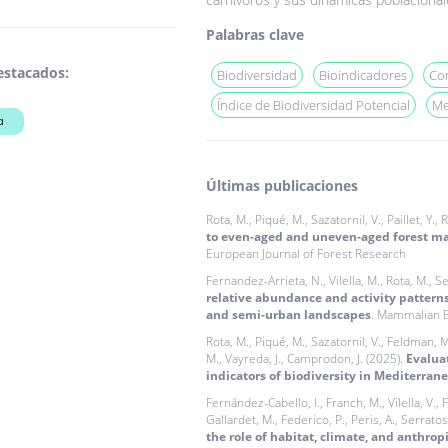
Palabras clave
estacados:
Biodiversidad
Bioindicadores
Co
Índice de Biodiversidad Potencial
Me
a
Últimas publicaciones
Rota, M., Piqué, M., Sazatornil, V., Paillet, Y.,
to even-aged and uneven-aged forest ma
European Journal of Forest Research
Fernandez-Arrieta, N., Vilella, M., Rota, M., Ser
relative abundance and activity pattern
and semi-urban landscapes
. Mammalian B
Rota, M., Piqué, M., Sazatornil, V., Feldman, M.
M., Vayreda, J., Camprodon, J. (2025).
Evaluat
indicators of biodiversity in Mediterrane
Fernández-Cabello, I., Franch, M., Vilella, V.,
Gallardet, M., Federico, P., Peris, A., Serratosa
the role of habitat, climate, and anthrop