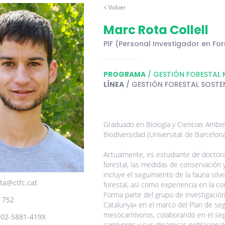
< Volver
Marc Rota Collell
PIF (Personal Investigador en Fo
PROGRAMA
/ GESTIÓN FORESTAL 
LÍNEA
/ GESTIÓN FORESTAL SOSTE
Graduado en Biología y Ciencias Ambien
Biodiversidad (Universitat de Barcelona
Actualmente, es estudiante de doctorad
forestal, las medidas de conservación 
incluye el seguimiento de la fauna silv
ta@ctfc.cat
forestal, así como experiencia en la con
Forma parte del grupo de investigació
 752
Catalunya» en el marco del Plan de se
mesocarnívoros, colaborando en el seg
002-5881-419X
carnívoros y sus dinámicas poblacional