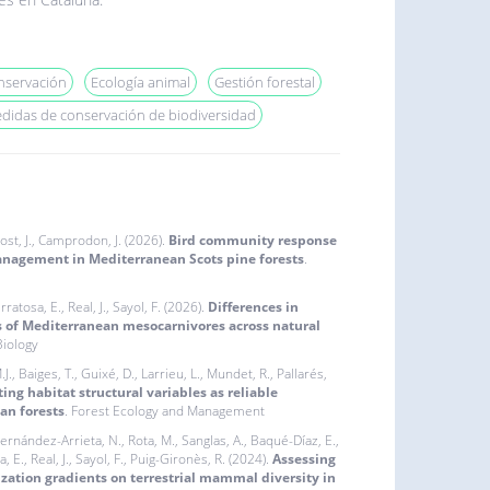
nservación
Ecología animal
Gestión forestal
didas de conservación de biodiversidad
 Rost, J., Camprodon, J. (2026).
Bird community response
nagement in Mediterranean Scots pine forests
.
ratosa, E., Real, J., Sayol, F. (2026).
Differences in
s of Mediterranean mesocarnivores across natural
iology
J., Baiges, T., Guixé, D., Larrieu, L., Mundet, R., Pallarés,
ing habitat structural variables as reliable
an forests
. Forest Ecology and Management
 Fernández-Arrieta, N., Rota, M., Sanglas, A., Baqué-Díaz, E.,
, E., Real, J., Sayol, F., Puig-Gironès, R. (2024).
Assessing
ization gradients on terrestrial mammal diversity in