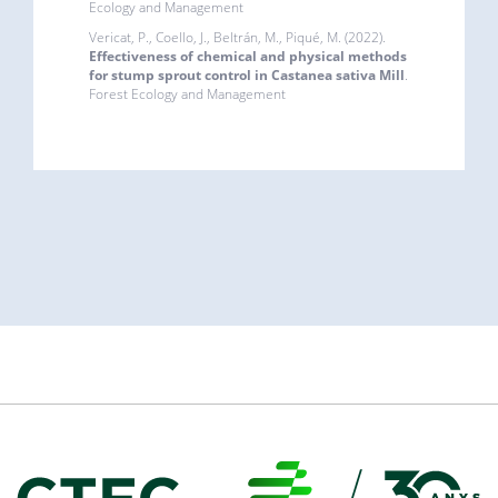
Ecology and Management
Vericat, P., Coello, J., Beltrán, M., Piqué, M. (2022).
Effectiveness of chemical and physical methods
for stump sprout control in Castanea sativa Mill
.
Forest Ecology and Management