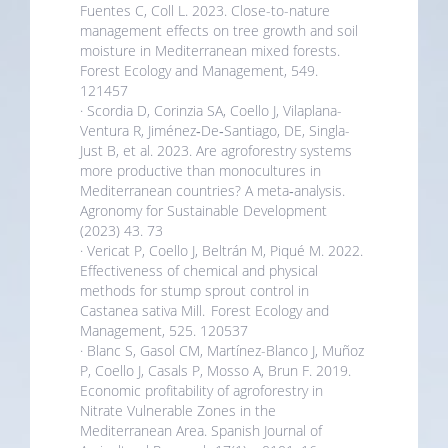
Fuentes C, Coll L. 2023. Close-to-nature
management effects on tree growth and soil
moisture in Mediterranean mixed forests.
Forest Ecology and Management, 549.
121457
· Scordia D, Corinzia SA, Coello J, Vilaplana-
Ventura R, Jiménez‑De‑Santiago, DE, Singla-
Just B, et al. 2023. Are agroforestry systems
more productive than monocultures in
Mediterranean countries? A meta‑analysis.
Agronomy for Sustainable Development
(2023) 43. 73
· Vericat P, Coello J, Beltrán M, Piqué M. 2022.
Effectiveness of chemical and physical
methods for stump sprout control in
Castanea sativa Mill. Forest Ecology and
Management, 525. 120537
· Blanc S, Gasol CM, Martínez-Blanco J, Muñoz
P, Coello J, Casals P, Mosso A, Brun F. 2019.
Economic profitability of agroforestry in
Nitrate Vulnerable Zones in the
Mediterranean Area. Spanish Journal of