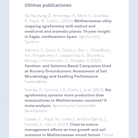
Últimas publicaciones
Nyi Nyi-Aung, Z., Ameztegui, A., Moré, E., Cristóbal,
R., Piqué, M., Coello, J. (2026).
Mediterranean alley-
cropping agroforestry with walnut and
medicinal and aromatic plants: 14-year insight
in Sagàs, northeastern Spain
. Agroforestry
Systems
Valentini, F., Sorze, A., Coello, J., Ros, L., Chowdhury,
A.A., Piergiacomo, F., Casapiccola, G., Brusetti, L.,
Bösing, J., Hirschmüller, S., Dorigato, A. (2025).
Xanthan- and Gelatine-Based Composites Used
as Nursery Groundcovers: Assessment of Soil
Microbiology and Seedling Performance
.
Sustainability
Scordia, D., Corinzia, S.A., Coello, J., et al. (2023).
Are
agroforestry systems more productive than
monocultures in Mediterranean countries? A
meta‑analysis
. Agronomy for Sustainable
Development
Collado, E., Piqué, M., Coello, J., de-Dios-García, J.,
Fuentes, C., Coll, Ll. (2023).
Close-to-nature
management effects on tree growth and soil
moisture in Mediterranean mixed forests
. Forest