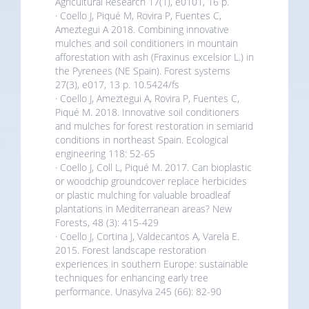
Agricultural Research 17(1), e0101, 16 p.
· Coello J, Piqué M, Rovira P, Fuentes C,
Ameztegui A 2018. Combining innovative
mulches and soil conditioners in mountain
afforestation with ash (Fraxinus excelsior L.) in
the Pyrenees (NE Spain). Forest systems
27(3), e017, 13 p. 10.5424/fs
· Coello J, Ameztegui A, Rovira P, Fuentes C,
Piqué M. 2018. Innovative soil conditioners
and mulches for forest restoration in semiarid
conditions in northeast Spain. Ecological
engineering 118: 52-65
· Coello J, Coll L, Piqué M. 2017. Can bioplastic
or woodchip groundcover replace herbicides
or plastic mulching for valuable broadleaf
plantations in Mediterranean areas? New
Forests, 48 (3): 415-429
· Coello J, Cortina J, Valdecantos A, Varela E.
2015. Forest landscape restoration
experiences in southern Europe: sustainable
techniques for enhancing early tree
performance. Unasylva 245 (66): 82-90