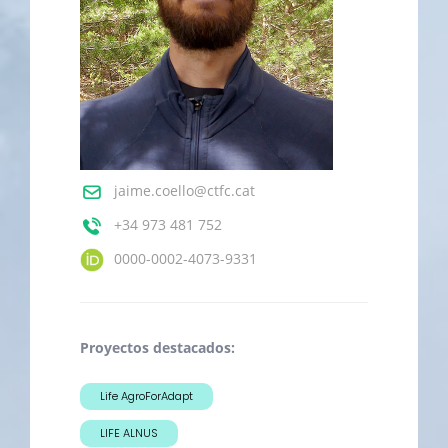
jaime.coello@ctfc.cat
+34 973 481 752
0000-0002-4073-9331
Proyectos destacados:
Life AgroForAdapt
LIFE ALNUS