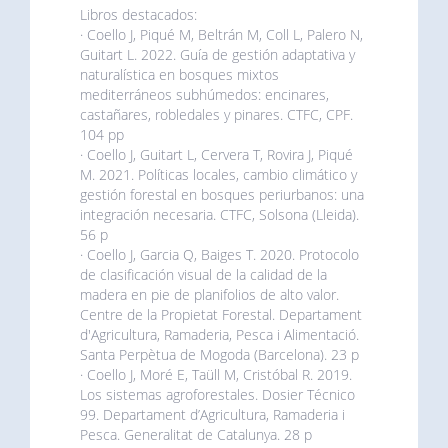
Libros destacados:
· Coello J, Piqué M, Beltrán M, Coll L, Palero N,
Guitart L. 2022. Guía de gestión adaptativa y
naturalística en bosques mixtos
mediterráneos subhúmedos: encinares,
castañares, robledales y pinares. CTFC, CPF.
104 pp
· Coello J, Guitart L, Cervera T, Rovira J, Piqué
M. 2021. Políticas locales, cambio climático y
gestión forestal en bosques periurbanos: una
integración necesaria. CTFC, Solsona (Lleida).
56 p
· Coello J, Garcia Q, Baiges T. 2020. Protocolo
de clasificación visual de la calidad de la
madera en pie de planifolios de alto valor.
Centre de la Propietat Forestal. Departament
d'Agricultura, Ramaderia, Pesca i Alimentació.
Santa Perpètua de Mogoda (Barcelona). 23 p
· Coello J, Moré E, Taüll M, Cristóbal R. 2019.
Los sistemas agroforestales. Dosier Técnico
99. Departament d’Agricultura, Ramaderia i
Pesca. Generalitat de Catalunya. 28 p