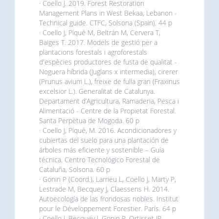
· Coello J. 2019. Forest Restoration
Management Plans in West Bekaa, Lebanon -
Technical guide. CTFC, Solsona (Spain). 44 p
· Coello J, Piqué M, Beltrán M, Cervera T,
Baiges T. 2017. Models de gestió per a
plantacions forestals i agroforestals
d'espècies productores de fusta de qualitat -
Noguera híbrida (Juglans x intermedia), cirerer
(Prunus avium L.), freixe de fulla gran (Fraxinus
excelsior L.). Generalitat de Catalunya.
Departament d’Agricultura, Ramaderia, Pesca i
Alimentació - Centre de la Propietat Forestal.
Santa Perpètua de Mogoda. 60 p
· Coello J, Piqué, M. 2016. Acondicionadores y
cubiertas del suelo para una plantación de
árboles más eficiente y sostenible – Guía
técnica. Centro Tecnológico Forestal de
Cataluña, Solsona. 60 p
· Gonin P (Coord.), Larrieu L, Coello J, Marty P,
Lestrade M, Becquey J, Claessens H. 2014.
Autoecología de las frondosas nobles. Institut
pour le Développement Forestier. París. 64 p
· Coello J, Becquey J, Gonin P, Ortisset JP,