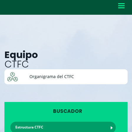
Toggl
navig
Equipo
CTFC
Organigrama del CTFC
BUSCADOR
Estructura CTFC