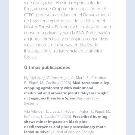
y de divulgación. Ha sido responsable de
Programa y de Grupo de investigación en el
CTFC, profesora asociada en el Departamento
de Ingeniería Agroforestal de la UdL y en el
Máster Forestal Europeo, y ha trabajado como
consultora privada y para la FAO. Participación
en juntas directivas y en órganos consultivos
y evaluadores de diversas entidades de
investigación y transferencia en el ámbito
forestal
Últimas publicaciones
Nyi Nyi-Aung, Z., Ameztegui, A., Moré, E., Cristóbal,
R., Piqué, M., Coello, J. (2026).
Mediterranean alley-
cropping agroforestry with walnut and
medicinal and aromatic plants: 14-year insight
in Sagàs, northeastern Spain
. Agroforestry
Systems
Vilà-Vilardell, l., Llusià, J., Hódar, J., Valor, T., Piqué, M.,
Peñuelas, J., Casals, P. (2026).
Prescribed burning
shows minor impacts on black pine
needleterpenes and pine processionary moth
larval survival
. Journal of Applied Ecology