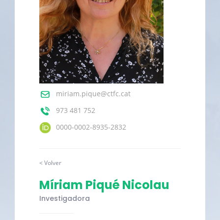
miriam.pique@ctfc.cat
973 481 752
0000-0002-8935-2832
< Volver
Míriam Piqué Nicolau
Investigadora