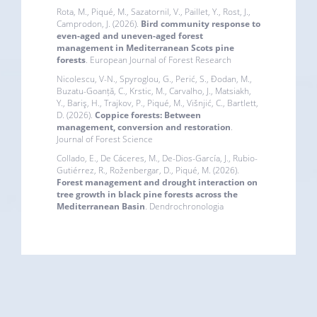
Rota, M., Piqué, M., Sazatornil, V., Paillet, Y., Rost, J.,
Camprodon, J. (2026).
Bird community response to
even-aged and uneven-aged forest
management in Mediterranean Scots pine
forests
. European Journal of Forest Research
Nicolescu, V-N., Spyroglou, G., Perić, S., Đodan, M.,
Buzatu-Goanță, C., Krstic, M., Carvalho, J., Matsiakh,
Y., Bariş, H., Trajkov, P., Piqué, M., Višnjić, C., Bartlett,
D. (2026).
Coppice forests: Between
management, conversion and restoration
.
Journal of Forest Science
Collado, E., De Cáceres, M., De-Dios-García, J., Rubio-
Gutiérrez, R., Roženbergar, D., Piqué, M. (2026).
Forest management and drought interaction on
tree growth in black pine forests across the
Mediterranean Basin
. Dendrochronologia