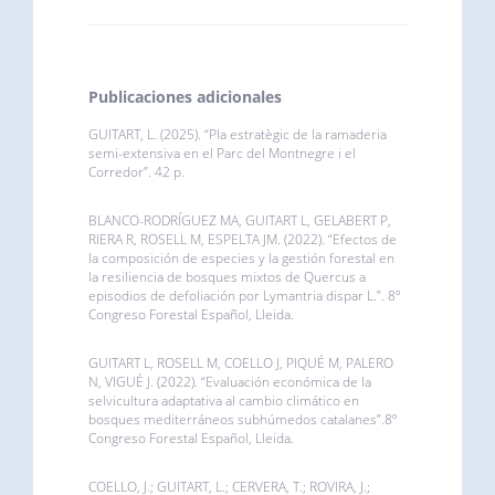
Publicaciones adicionales
GUITART, L. (2025). “Pla estratègic de la ramaderia
semi-extensiva en el Parc del Montnegre i el
Corredor”. 42 p.
BLANCO-RODRÍGUEZ MA, GUITART L, GELABERT P,
RIERA R, ROSELL M, ESPELTA JM. (2022). “Efectos de
la composición de especies y la gestión forestal en
la resiliencia de bosques mixtos de Quercus a
episodios de defoliación por Lymantria dispar L.”. 8º
Congreso Forestal Español, Lleida.
GUITART L, ROSELL M, COELLO J, PIQUÉ M, PALERO
N, VIGUÉ J. (2022). “Evaluación económica de la
selvicultura adaptativa al cambio climático en
bosques mediterráneos subhúmedos catalanes”.8º
Congreso Forestal Español, Lleida.
COELLO, J.; GUITART, L.; CERVERA, T.; ROVIRA, J.;