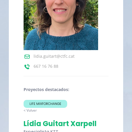
lidia.guitart@ctfc.cat
667 16 76 88
Proyectos destacados:
LIFE MIXFORCHANGE
< Volver
Lídia Guitart Xarpell
Especialista KTT