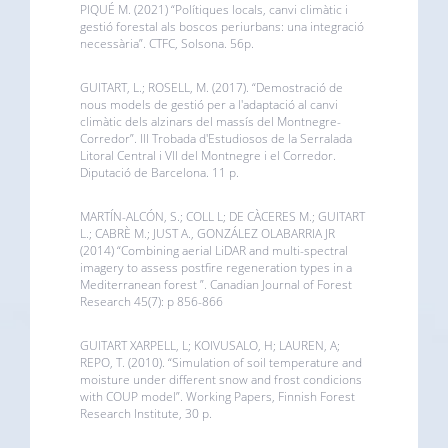
PIQUÉ M. (2021) “Polítiques locals, canvi climàtic i
gestió forestal als boscos periurbans: una integració
necessària”. CTFC, Solsona. 56p.
GUITART, L.; ROSELL, M. (2017). “Demostració de
nous models de gestió per a l'adaptació al canvi
climàtic dels alzinars del massís del Montnegre-
Corredor”. III Trobada d'Estudiosos de la Serralada
Litoral Central i VII del Montnegre i el Corredor.
Diputació de Barcelona. 11 p.
MARTÍN-ALCÓN, S.; COLL L; DE CÀCERES M.; GUITART
L.; CABRÈ M.; JUST A., GONZÁLEZ OLABARRIA JR
(2014) “Combining aerial LiDAR and multi-spectral
imagery to assess postfire regeneration types in a
Mediterranean forest ”. Canadian Journal of Forest
Research 45(7): p 856-866
GUITART XARPELL, L; KOIVUSALO, H; LAUREN, A;
REPO, T. (2010). “Simulation of soil temperature and
moisture under different snow and frost condicions
with COUP model”. Working Papers, Finnish Forest
Research Institute, 30 p.