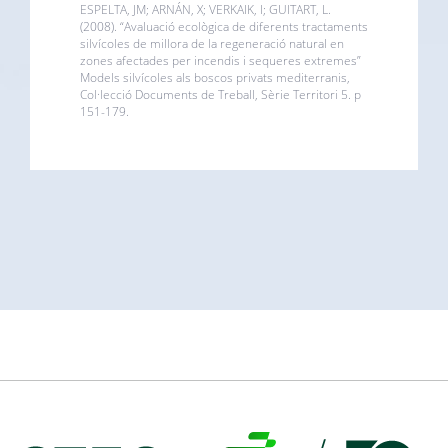
ESPELTA, JM; ARNÁN, X; VERKAIK, I; GUITART, L.
(2008). “Avaluació ecològica de diferents tractaments
silvícoles de millora de la regeneració natural en
zones afectades per incendis i sequeres extremes”
Models silvícoles als boscos privats mediterranis,
Col·lecció Documents de Treball, Sèrie Territori 5. p
151-179.