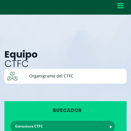
Toggl
navig
Equipo
CTFC
Organigrama del CTFC
BUSCADOR
Estructura CTFC