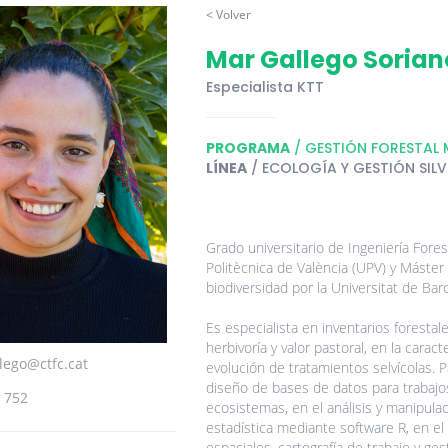
< Volver
Mar Gallego Sorian
Especialista KTT
PROGRAMA
/ GESTIÓN FORESTAL 
LÍNEA
/ ECOLOGÍA Y GESTIÓN SIL
Grado universitario de Ingeniería Fores
Politècnica de València (UPV) y Máster 
biodiversidad por la Universitat de Bar
Es especialista en inventarios forestale
herbivoría y valor pastoral, en la carac
lego@ctfc.cat
evolución de tratamientos selvícolas. P
diseño de bases de datos para trabajo
 752
ecosistemas, en el análisis y manipulac
estadística mediante software R, en e
espaciales, cartografía de trabajo y ges