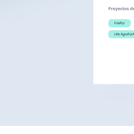
Proyectos d
FirePyr
Life AgroFor