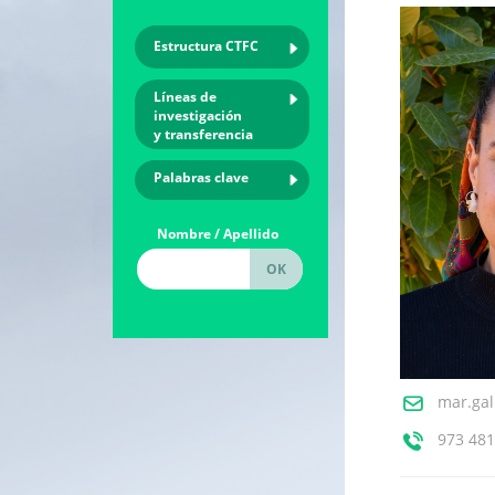
Estructura CTFC
Líneas de
investigación
y transferencia
Palabras clave
Nombre / Apellido
mar.gal
973 481