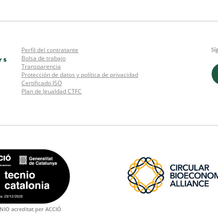
Perfil del contratante
Sí
Bolsa de trabajo
Transparencia
Protección de datos y política de privacidad
Certificado ISO
Plan de Igualdad CTFC
NIO acreditat per ACCIÓ