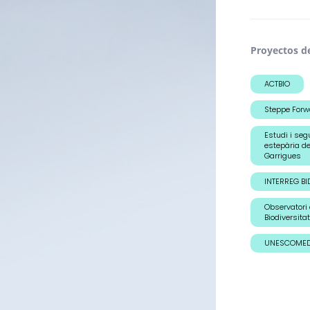
Proyectos d
ACTBIO
Steppe Forw
Estudi i seg
estepària d
Garrigues
INTERREG BI
Observatori 
Biodiversitat
UNESCOME