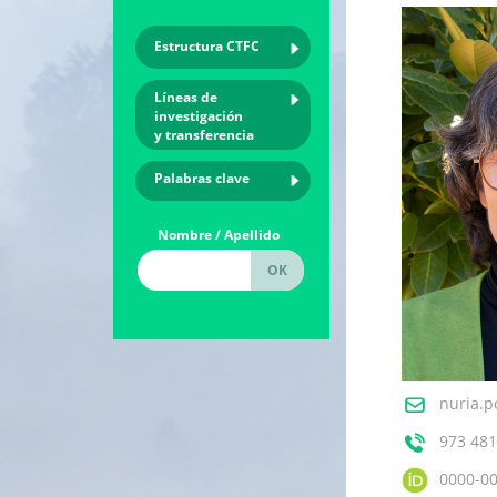
Estructura CTFC
Líneas de
investigación
y transferencia
Palabras clave
Nombre / Apellido
nuria.p
973 481
0000-0