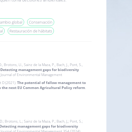
ambio global
Conservación
al
Restauración de hábitats
., Brotons, Ll., Sainz de la Maza, P., Bach, J., Pont, S.,
.
Detecting management gaps for biodiversity
. Journal of Environmental Management
t D (2021).
The potential of fallow management to
n the next EU Common Agricultural Policy reform
.
, D.; Brotons, L.; Sainz de la Maza, P.; Bach, J,; Pont, S.;
Detecting management gaps for biodiversity
Journal of Environmental Management 354 (2024)