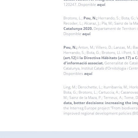
120247. Disponible
aquí
Brotons, L.;
Pou, N.;
Herrando, S.; Bota, G.; Vi
Recoder, L.; Alcaraz, J.; Pla, M.; Sainz de la Maz
Catalunya 2020.
Departament de Territori i 
Disponible
aquí
Pou, N.;
Anton, M.; Villero, D.; Lanzas, M.; Ba
Herrando, S.; Bota, G.; Brotons, Ll. i Pont, S.
(art.12) i la Directiva Hàbitats (art.17) 
d’informació associat.
Generalitat de Catal
Catalunya, Institut Català d’Ornitologia i Cen
Disponibles
aquí
Ling, M.; Derochette, L.; Iturribarria, M.; Horl
Bota, G.; Brotons, L.; Cartuccia, A.; Casanovas
M.; Sainz de la Maza, P.; Terneus, A.; Tome, D.
data, better decisions: increasing the im
the
Interreg Europe project “From biodiversi
improved regional development policies (BI