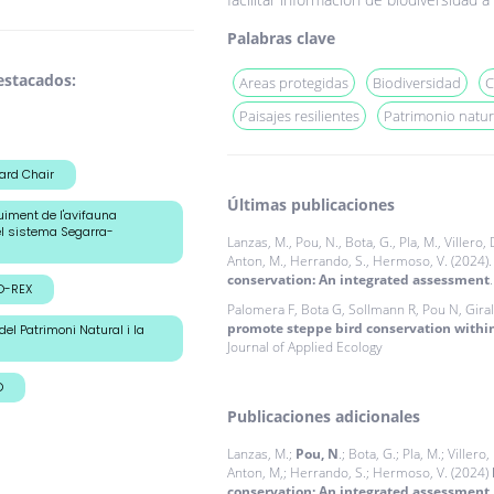
Palabras clave
estacados:
Areas protegidas
Biodiversidad
C
Paisajes resilientes
Patrimonio natur
ard Chair
Últimas publicaciones
uiment de l'avifauna
el sistema Segarra-
Lanzas, M., Pou, N., Bota, G., Pla, M., Villero, D
Anton, M., Herrando, S., Hermoso, V. (2024)
conservation: An integrated assessment
D-REX
Palomera F, Bota G, Sollmann R, Pou N, Giral
promote steppe bird conservation withi
del Patrimoni Natural i la
Journal of Applied Ecology
D
Publicaciones adicionales
Lanzas, M.;
Pou, N
.; Bota, G.; Pla, M.; Villero
Anton, M,; Herrando, S.; Hermoso, V. (2024)
conservation: An integrated assessment.