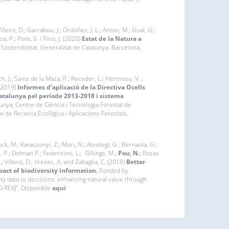
llero, D.; Garrabou, J.; Ordóñez, J. L.; Anton, M.; Gual, G.;
a, P.; Pont, S. i Pino, J. (2020)
Estat de la Natura a
Sostenibilitat. Generalitat de Catalunya. Barcelona.
ch, J.; Sainz de la Maza, P.; Recoder, L.; Hermoso, V. ;
 (2019)
Informes d’aplicació de la Directiva Ocells
a Catalunya pel període 2013-2018 i sistema
unya; Centre de Ciència i Tecnologia Forestal de
tre de Recerca Ecològica i Aplicacions Forestals.
ock, M.; Karacsonyi, Z.; Mori, N.; Atxutegi, G.; Bernaola, G.;
, P.; Dolman P.; Federiconi, L.; Gillings, M.;
Pou, N.
; Rozas
; Villero, D.; Vrezec, A. and Zabaglia, C. (2019)
Better
pact of biodiversity information.
Funded by
ty data to decisions: enhancing natural value through
D-REX)”. Disponible
aquí