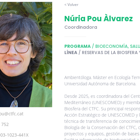
< Volver
Núria Pou Àlvarez
Coordinadora
PROGRAMA
/ BIOECONOMÍA, SAL
LÍNEA
/ RESERVAS DE LA BIOSFERA
Ambientóloga. Máster en Ecología Terre
Universidad Autónoma de Barcelona.
Desde 2025, es coordinadora del Cent
Mediterráneo (UNESCOMED) y miembro 
Biosfera del CTFC. Su principal respons
ou@ctfc.cat
Acción Estratégico de UNESCOMED y lo
técnica de transferencia de conocimien
 752
Biología de la Conservación del CTFC, 
proyectos y equipos, gestión de bases
003-1023-441X
facilitar información de biodiversidad