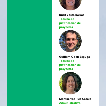
Judit Costa Borràs
Técnica de
justificación de
proyectos
Guillem Odèn Espuga
Técnico de
justificación de
proyectos
Montserrat Puit Casals
Administrativa