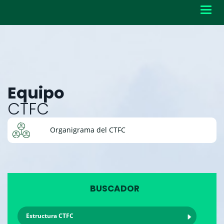
Toggl
navig
Equipo
CTFC
Organigrama del CTFC
BUSCADOR
Estructura CTFC