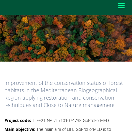
Toggl
navig
Improvement of the conservation status of forest
habitats in the Mediterranean Biogeographical
Region applying restoration and conservation
techniques and Close to Nature management
Project code:
LIFE21 NAT/IT/101074738 GoProForMED
Main objective:
The main aim of LIFE GoProForMED is to