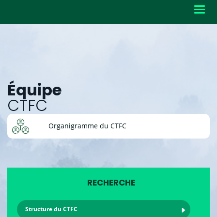
Toggl
navig
Équipe
CTFC
Organigramme du CTFC
RECHERCHE
Structure du CTFC