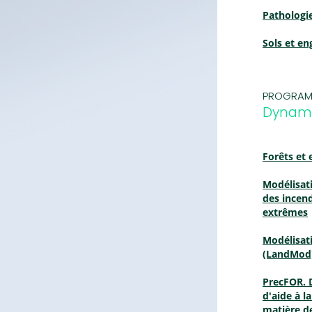
Pathologie
Sols et en
PROGRAM
Dynami
Forêts et 
Modélisat
des incend
extrêmes
Modélisat
(LandMod
PrecFOR. 
d'aide à l
matière de