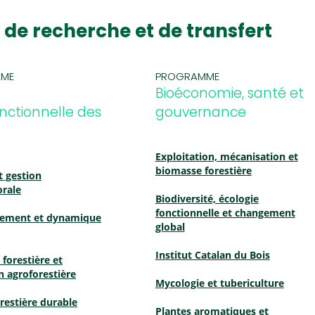
 de recherche et de transfert
ME
PROGRAMME
n
Bioéconomie, santé et
nctionnelle des
gouvernance
Exploitation, mécanisation et
biomasse forestière
t gestion
orale
Biodiversité, écologie
fonctionnelle et changement
nement et dynamique
global
Institut Catalan du Bois
forestière et
n agroforestière
Mycologie et tubericulture
restière durable
Plantes aromatiques et