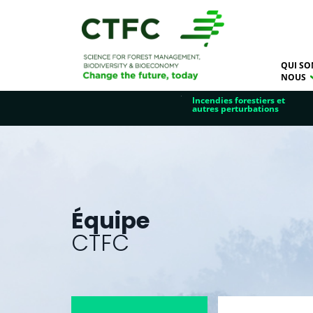
QUI SO
NOUS
Incendies forestiers et
autres perturbations
Équipe
CTFC