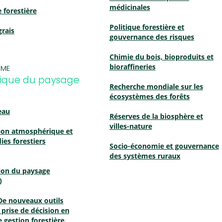
médicinales
 forestière
Politique forestière et
grais
gouvernance des risques
Chimie du bois, bioproduits et
bioraffineries
ME
que du paysage
Recherche mondiale sur les
écosystèmes des forêts
eau
Réserves de la biosphère et
villes-nature
ion atmosphérique et
ies forestiers
Socio-économie et gouvernance
des systèmes ruraux
ion du paysage
)
De nouveaux outils
a prise de décision en
 gestion forestière.