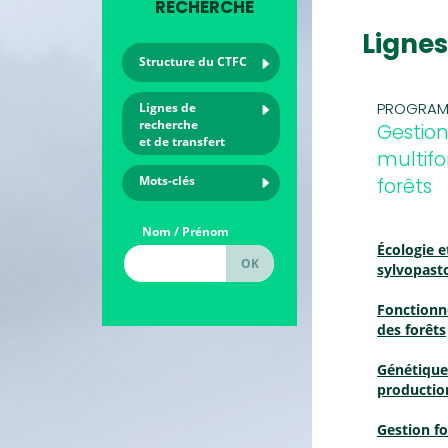
RECHERCHE
Lignes
Structure du CTFC
PROGRAM
Lignes de
recherche
Gestio
et de transfert
multifo
Mots-clés
forêts
Nom / Prénom
Écologie e
sylvopast
Fonction
des forêts
Génétique 
productio
Gestion fo