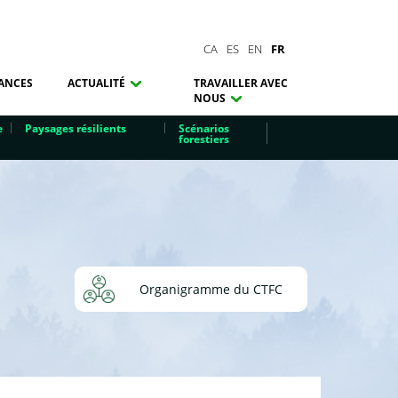
CA
ES
EN
FR
ANCES
ACTUALITÉ
TRAVAILLER AVEC
NOUS
e
Paysages résilients
Scénarios
forestiers
Organigramme du CTFC