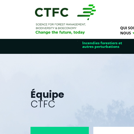
QUI SO
NOUS
Incendies forestiers et
autres perturbations
Équipe
CTFC