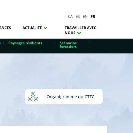
CA
ES
EN
FR
ANCES
ACTUALITÉ
TRAVAILLER AVEC
NOUS
e
Paysages résilients
Scénarios
forestiers
Organigramme du CTFC