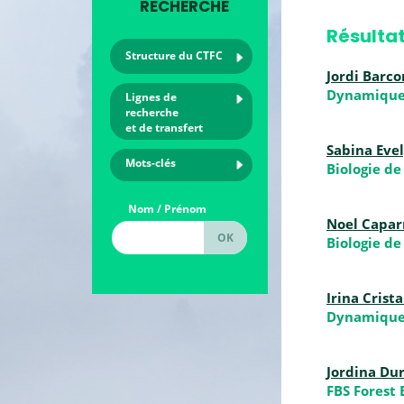
RECHERCHE
Résultat
Structure du CTFC
Jordi Barco
Dynamique
Lignes de
recherche
et de transfert
Sabina Eve
Mots-clés
Biologie de
Nom / Prénom
Noel Capar
Biologie de
Irina Crista
Dynamique
Jordina Du
FBS Forest 