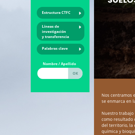
Estructura CTFC
Líneas de
investigación
y transferencia
Palabras clave
Nombre / Apellido
Nos centramos en
se enmarca en la
Nuestro trabajo s
como resultado d
del territorio, l
química y bioquí