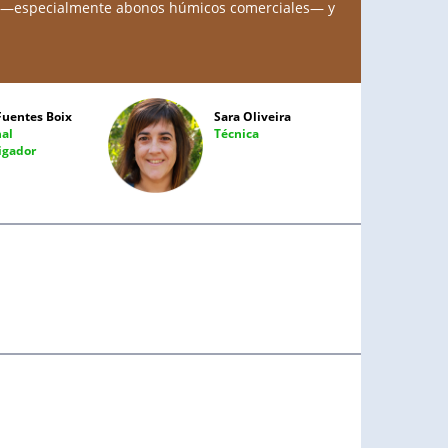
icos —especialmente abonos húmicos comerciales— y
Fuentes Boix
Sara Oliveira
nal
Técnica
igador