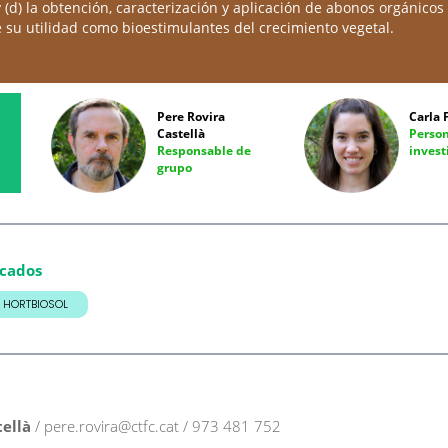
 y (d) la obtención, caracterización y aplicación de abonos orgán
de su utilidad como bioestimulantes del crecimiento vegetal.
Pere Rovira
Carla 
Castellà
Perso
Responsable de
invest
grupo
acados
HORTBIOSOL
tellà
/ pere.rovira@ctfc.cat / 973 481 752