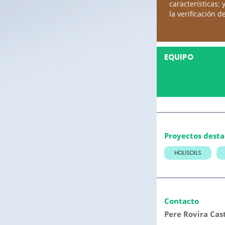
características;
la verificación 
EQUIPO
Proyectos dest
HOLISOILS
Contacto
Pere Rovira Cas