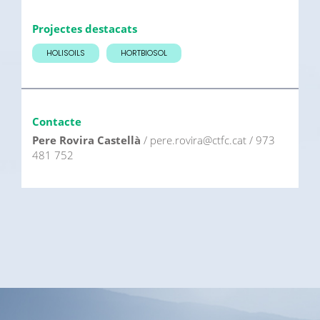
Projectes destacats
HOLISOILS
HORTBIOSOL
Contacte
Pere Rovira Castellà
/ pere.rovira@ctfc.cat / 973
481 752