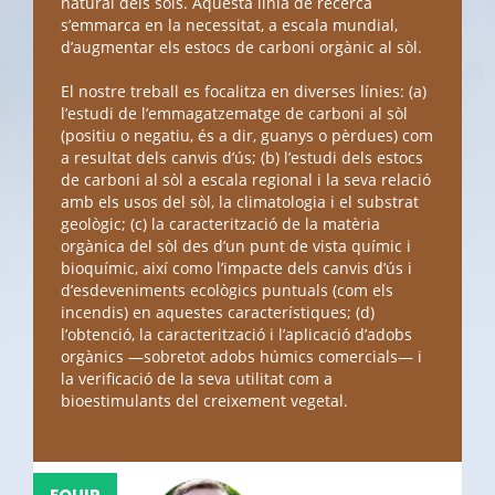
natural dels sòls. Aquesta línia de recerca
s’emmarca en la necessitat, a escala mundial,
d’augmentar els estocs de carboni orgànic al sòl.
El nostre treball es focalitza en diverses línies: (a)
l’estudi de l’emmagatzematge de carboni al sòl
(positiu o negatiu, és a dir, guanys o pèrdues) com
a resultat dels canvis d’ús; (b) l’estudi dels estocs
de carboni al sòl a escala regional i la seva relació
amb els usos del sòl, la climatologia i el substrat
geològic; (c) la caracterització de la matèria
orgànica del sòl des d’un punt de vista químic i
bioquímic, així como l’impacte dels canvis d’ús i
d’esdeveniments ecològics puntuals (com els
incendis) en aquestes característiques; (d)
l’obtenció, la caracterització i l’aplicació d’adobs
orgànics —sobretot adobs húmics comercials— i
la verificació de la seva utilitat com a
bioestimulants del creixement vegetal.