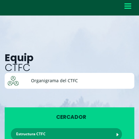
Toggl
navig
Equip
CTFC
Organigrama del CTFC
CERCADOR
Estructura CTFC