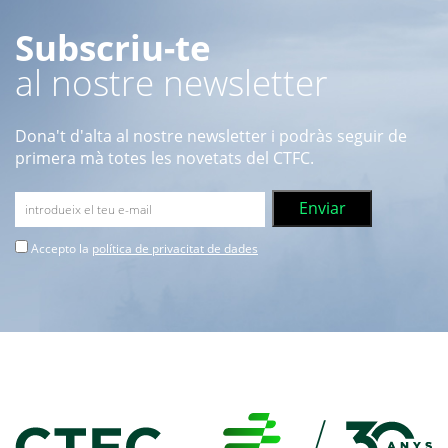
Subscriu-te
al nostre newsletter
Dona't d'alta al nostre newsletter i podràs seguir de
primera mà totes les novetats del CTFC.
Accepto la
política de privacitat de dades