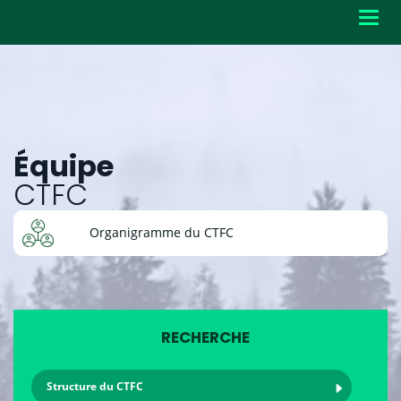
Toggl
navig
Équipe
CTFC
Organigramme du CTFC
RECHERCHE
Structure du CTFC