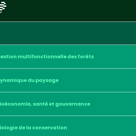
estion multifonctionnelle des forêts
ynamique du paysage
ioéconomie, santé et gouvernance
iologie de la conservation