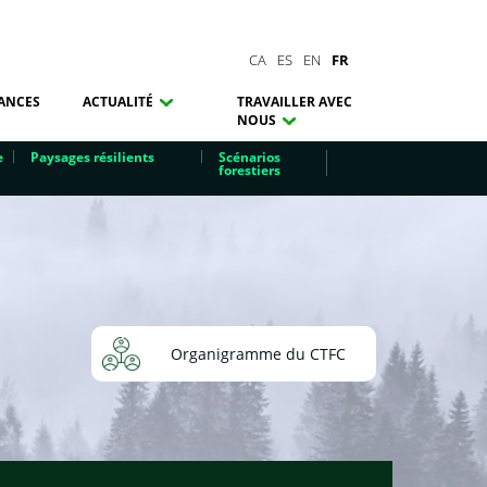
CA
ES
EN
FR
ANCES
ACTUALITÉ
TRAVAILLER AVEC
NOUS
e
Paysages résilients
Scénarios
forestiers
Organigramme du CTFC