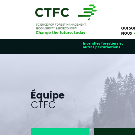
QUI SO
NOUS
Incendies forestiers et
autres perturbations
Équipe
CTFC