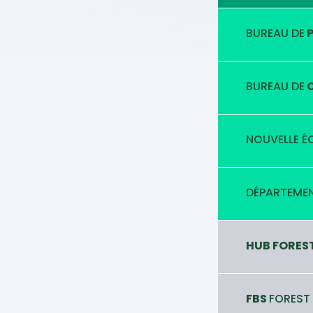
BUREAU DE
P
BUREAU DE
C
NOUVELLE É
DÉPARTEMEN
HUB FORES
FBS
FOREST