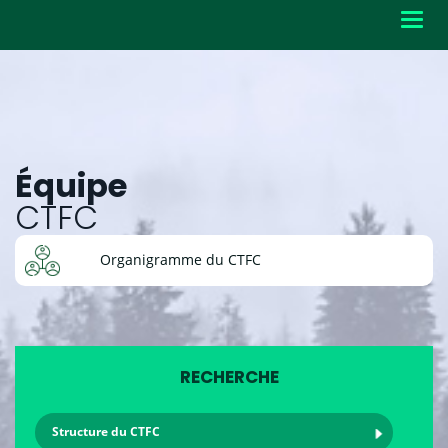
Toggl
navig
Équipe
CTFC
Organigramme du CTFC
RECHERCHE
Structure du CTFC