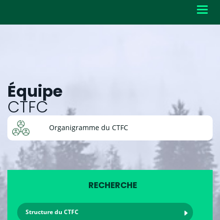
Toggl
navig
Équipe
CTFC
Organigramme du CTFC
RECHERCHE
Structure du CTFC