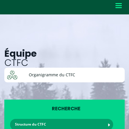
Toggl
navig
Équipe
CTFC
Organigramme du CTFC
RECHERCHE
Structure du CTFC