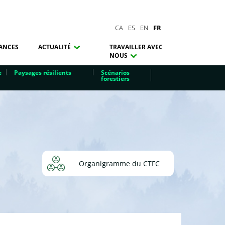
CA
ES
EN
FR
ANCES
ACTUALITÉ
TRAVAILLER AVEC
NOUS
e
Paysages résilients
Scénarios
forestiers
Organigramme du CTFC