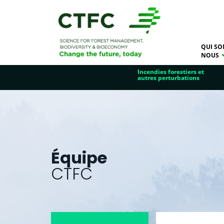
QUI SO
NOUS
Incendies forestiers et
autres perturbations
Équipe
CTFC