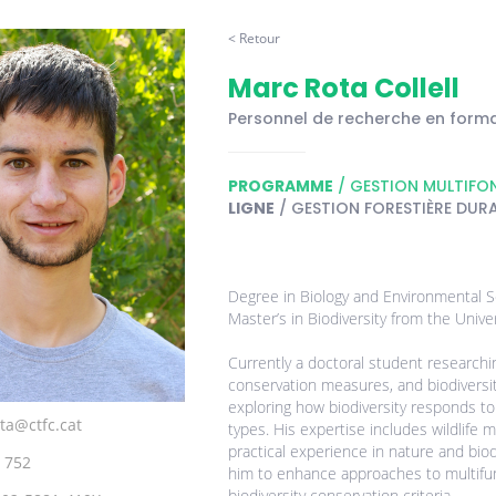
< Retour
Marc Rota Collell
Personnel de recherche en form
PROGRAMME
/ GESTION MULTIFON
LIGNE
/ GESTION FORESTIÈRE DUR
Degree in Biology and Environmental Sc
Master’s in Biodiversity from the Unive
Currently a doctoral student research
conservation measures, and biodiversit
exploring how biodiversity responds t
ta@ctfc.cat
types. His expertise includes wildlife m
practical experience in nature and bio
 752
him to enhance approaches to multifun
biodiversity conservation criteria.