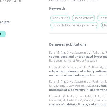
002-5881-419X
Keywords
Biodiversité
Bioindicateurs
Conse
rojets:
Indice de biodiversité potentielle
Mes
a
Dernières publications
Rota, M., Piqué, M., Sazatornil, V., Paillet, Y.,
to even-aged and uneven-aged forest ma
European Journal of Forest Research
Fernandez-Arrieta, N., Vilella, M., Rota, M., Ser
relative abundance and activity pattern
and semi-urban landscapes
. Mammalian B
Rota, M., Piqué, M., Sazatornil, V., Feldman, M.
M., Vayreda, J., Camprodon, J. (2025).
Evaluat
indicators of biodiversity in Mediterrane
Fernández-Cabello, I., Franch, M., Vilella, V.,
Gallardet, M., Federico, P., Peris, A., Serratosa
the role of habitat, climate, and anthrop