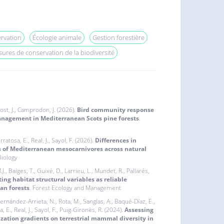
rvation
Écologie animale
Gestion forestière
ures de conservation de la biodiversité
 Rost, J., Camprodon, J. (2026).
Bird community response
nagement in Mediterranean Scots pine forests
.
ratosa, E., Real, J., Sayol, F. (2026).
Differences in
s of Mediterranean mesocarnivores across natural
iology
J., Baiges, T., Guixé, D., Larrieu, L., Mundet, R., Pallarés,
ing habitat structural variables as reliable
an forests
. Forest Ecology and Management
 Fernández-Arrieta, N., Rota, M., Sanglas, A., Baqué-Díaz, E.,
, E., Real, J., Sayol, F., Puig-Gironès, R. (2024).
Assessing
ization gradients on terrestrial mammal diversity in