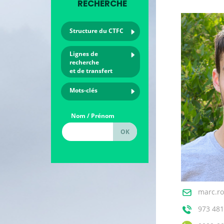
RECHERCHE
Structure du CTFC
Lignes de
recherche
et de transfert
Mots-clés
Nom / Prénom
marc.ro
973 481