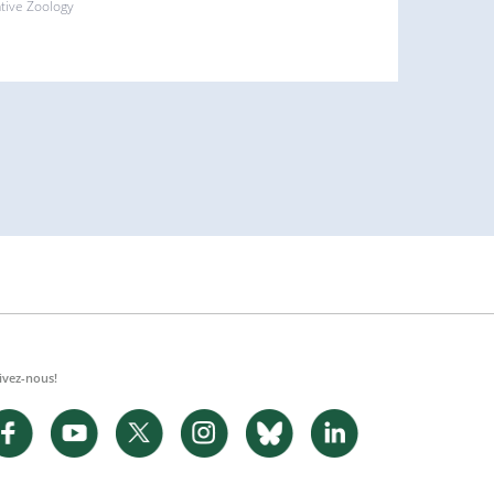
ative Zoology
ivez-nous!