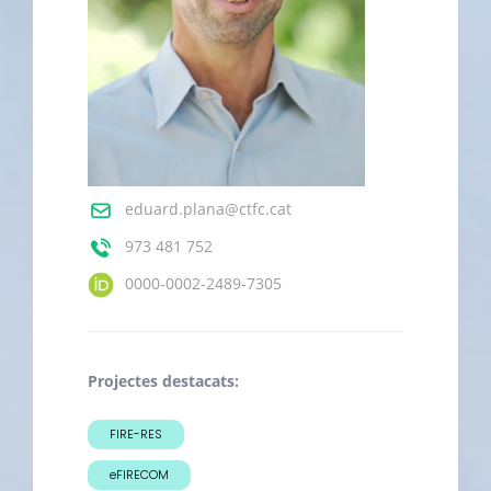
eduard.plana@ctfc.cat
973 481 752
0000-0002-2489-7305
Projectes destacats:
FIRE-RES
eFIRECOM