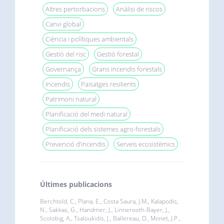
Altres pertorbacions
Anàlisi de riscos
Canvi global
Ciència i polítiques ambientals
Gestió del risc
Gestió forestal
Governança
Grans incendis forestals
Incendis
Paisatges resilients
Patrimoni natural
Planificació del medi natural
Planificació dels sistemes agro-forestals
Prevenció d’incendis
Serveis ecosistèmics
Últimes publicacions
Berchtold, C., Plana, E., Costa Saura, J.M., Kalapodis,
N., Sakkas, G., Handmer, J., Linnerooth-Bayer, J.,
Scolobig, A., Tsaloukidis, J., Ballereau, D., Monet, J.P.,