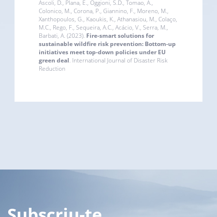
Ascoli, D., Plana, E., Oggioni, S.D., Tomao, A.,
Colonico, M., Corona, P., Giannino, F., Moreno, M.,
Xanthopoulos, G., Kaoukis, K., Athanasiou, M., Colaço,
M.C., Rego, F., Sequeira, A.C., Acácio, V., Serra, M.,
Barbati, A. (2023).
Fire-smart solutions for
sustainable wildfire risk prevention: Bottom-up
initiatives meet top-down policies under EU
green deal
. International Journal of Disaster Risk
Reduction
Subscriu-te