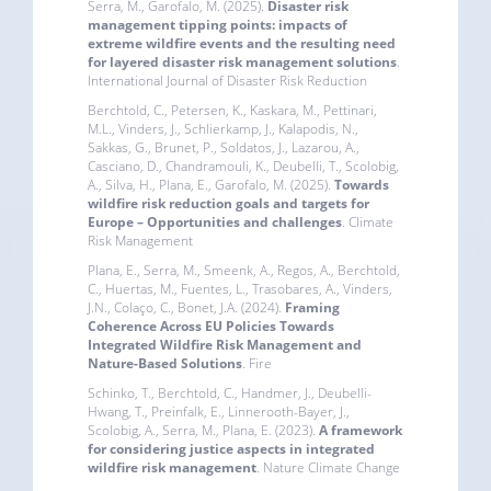
Serra, M., Garofalo, M. (2025).
Disaster risk
management tipping points: impacts of
extreme wildfire events and the resulting need
for layered disaster risk management solutions
.
International Journal of Disaster Risk Reduction
Berchtold, C., Petersen, K., Kaskara, M., Pettinari,
M.L., Vinders, J., Schlierkamp, J., Kalapodis, N.,
Sakkas, G., Brunet, P., Soldatos, J., Lazarou, A.,
Casciano, D., Chandramouli, K., Deubelli, T., Scolobig,
A., Silva, H., Plana, E., Garofalo, M. (2025).
Towards
wildfire risk reduction goals and targets for
Europe – Opportunities and challenges
. Climate
Risk Management
Plana, E., Serra, M., Smeenk, A., Regos, A., Berchtold,
C., Huertas, M., Fuentes, L., Trasobares, A., Vinders,
J.N., Colaço, C., Bonet, J.A. (2024).
Framing
Coherence Across EU Policies Towards
Integrated Wildfire Risk Management and
Nature-Based Solutions
. Fire
Schinko, T., Berchtold, C., Handmer, J., Deubelli-
Hwang, T., Preinfalk, E., Linnerooth-Bayer, J.,
Scolobig, A., Serra, M., Plana, E. (2023).
A framework
for considering justice aspects in integrated
wildfire risk management
. Nature Climate Change