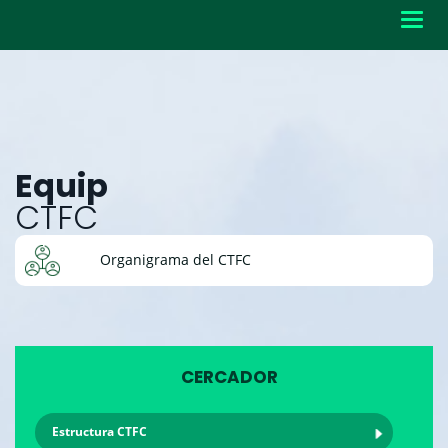
Toggl
navig
Equip
CTFC
Organigrama del CTFC
CERCADOR
Estructura CTFC