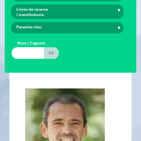
Línies de recerca
i transferència
Paraules clau
Nom / Cognom