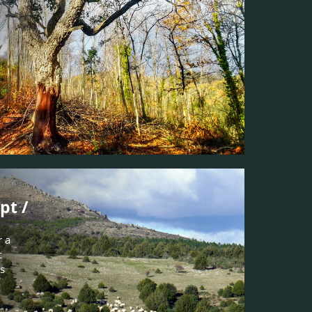
pt /
r a
c
ls