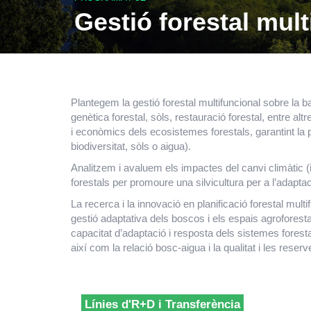
Gestió forestal mult
Plantegem la gestió forestal multifuncional sobre la 
genètica forestal, sòls, restauració forestal, entre a
i econòmics dels ecosistemes forestals, garantint la p
biodiversitat, sòls o aigua).
Analitzem i avaluem els impactes del canvi climàtic (
forestals per promoure una silvicultura per a l’adaptac
La recerca i la innovació en planificació forestal mult
gestió adaptativa dels boscos i els espais agroforesta
capacitat d’adaptació i resposta dels sistemes foresta
així com la relació bosc-aigua i la qualitat i les reser
Línies d'R+D i Transferència