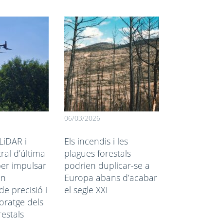
06/03/2026
27/02/2026
LiDAR i
Els incendis i les
El pi negr
ral d’última
plagues forestals
força als P
er impulsar
podrien duplicar-se a
el canvi cl
en
Europa abans d’acabar
amenaça el
de precisió i
el segle XXI
oratge dels
restals