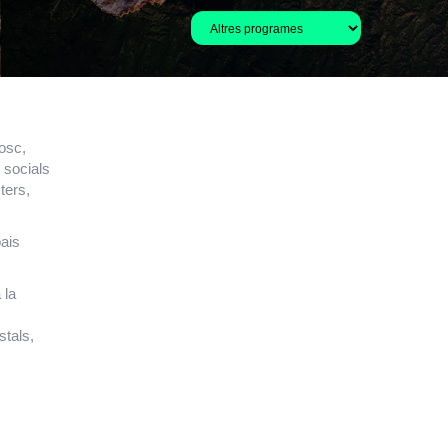
bosc,
 socials
ters,
pais
 la
stals,