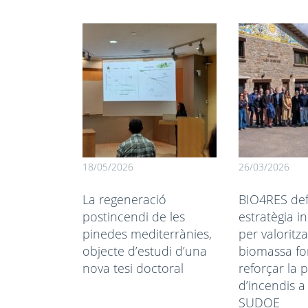
18/05/2026
26/03/2026
La regeneració
BIO4RES def
postincendi de les
estratègia 
pinedes mediterrànies,
per valoritza
objecte d’estudi d’una
biomassa for
nova tesi doctoral
reforçar la 
d’incendis a 
SUDOE