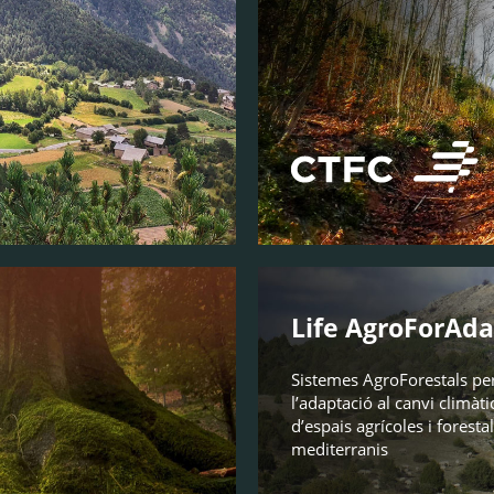
Life AgroForAda
Sistemes AgroForestals pe
l’adaptació al canvi climàti
d’espais agrícoles i foresta
mediterranis