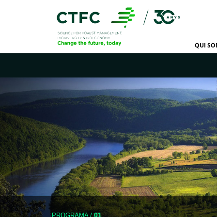
QUI S
01
PROGRAMA
/