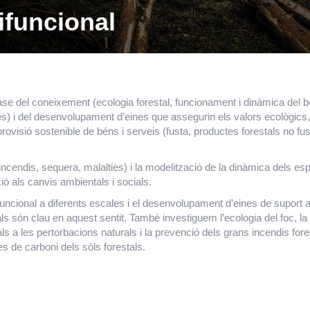
ifuncional
base del coneixement (ecologia forestal, funcionament i dinàmica del 
ltres) i del desenvolupament d’eines que assegurin els valors ecològics,
rovisió sostenible de béns i serveis (fusta, productes forestals no fus
incendis, sequera, malalties) i la modelització de la dinàmica dels es
ió als canvis ambientals i socials.
ifuncional a diferents escales i el desenvolupament d’eines de suport a
ls són clau en aquest sentit. També investiguem l’ecologia del foc, la
ls a les pertorbacions naturals i la prevenció dels grans incendis fore
ves de carboni dels sòls forestals.