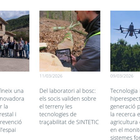
11/03/2026
09/03/2026
ineix una
Del laboratori al bosc:
Tecnologia 
innovadora
els socis validen sobre
hiperespect
r la
el terreny les
generació p
estal i
tecnologies de
la recerca 
prevenció
traçabilitat de SINTETIC
agricultura 
l’espai
en el monit
sistemes fo