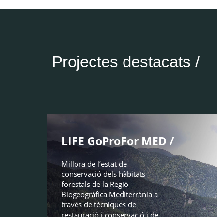
Projectes destacats /
LIFE GoProFor MED /
Millora de l’estat de
conservació dels hàbitats
forestals de la Regió
Biogeogràfica Mediterrània a
través de tècniques de
restauració i conservació i de