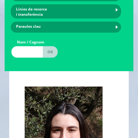
Línies de recerca
i transferència
Paraules clau
Nom / Cognom