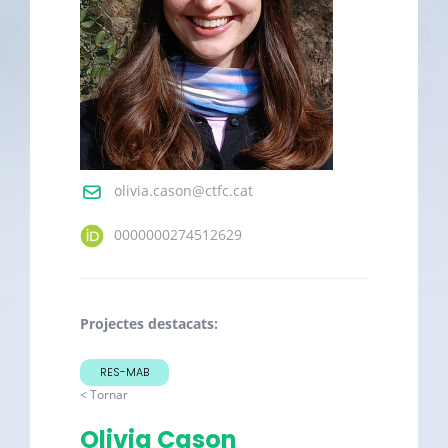
olivia.cason@ctfc.cat
0000000274512629
Projectes destacats:
RES-MAB
< Tornar
Olivia Cason