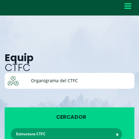
Toggl
navig
Equip
CTFC
Organigrama del CTFC
CERCADOR
Estructura CTFC