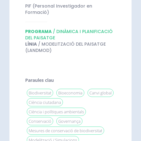
PIF (Personal Investigador en
Formació)
PROGRAMA
/ DINÀMICA I PLANIFICACIÓ
DEL PAISATGE
LÍNIA
/ MODELITZACIÓ DEL PAISATGE
(LANDMOD)
Paraules clau
Biodiversitat
Bioeconomia
Canvi global
Ciència ciutadana
Ciència i polítiques ambientals
Conservació
Governança
Mesures de conservació de biodiversitat
Modelització / Simulacions