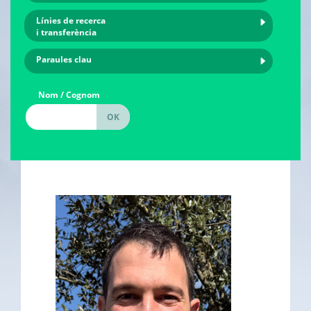
Línies de recerca
i transferència
Paraules clau
Nom / Cognom