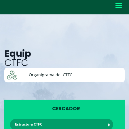
Toggl
navig
Equip
CTFC
Organigrama del CTFC
CERCADOR
Estructura CTFC