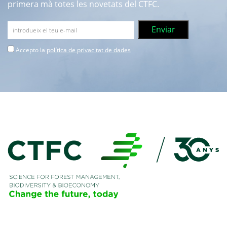
primera mà totes les novetats del CTFC.
Accepto la
política de privacitat de dades