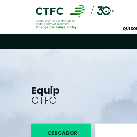
QUI S
Equip
CTFC
CERCADOR