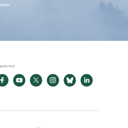
e dades
gueix-nos!