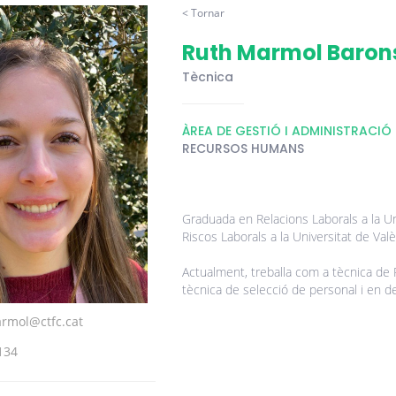
< Tornar
Ruth Marmol Baron
Tècnica
ÀREA DE GESTIÓ I ADMINISTRACIÓ
RECURSOS HUMANS
Graduada en Relacions Laborals a la U
Riscos Laborals a la Universitat de Valè
Actualment, treballa com a tècnica de
tècnica de selecció de personal i en d
rmol@ctfc.cat
134