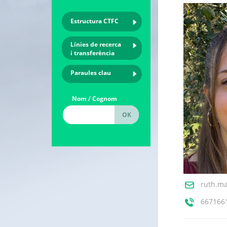
Estructura CTFC
Línies de recerca
i transferència
Paraules clau
Nom / Cognom
ruth.ma
667166