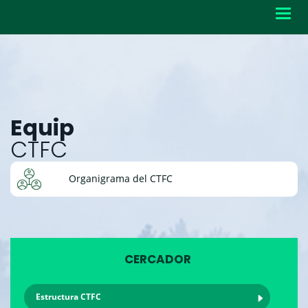
Toggl
navig
Equip
CTFC
Organigrama del CTFC
CERCADOR
Estructura CTFC