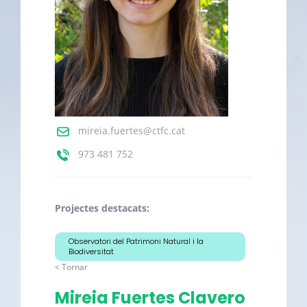
mireia.fuertes@ctfc.cat
973 481 752
Projectes destacats:
Observatori del Patrimoni Natural i la
Biodiversitat
< Tornar
Mireia Fuertes Clavero