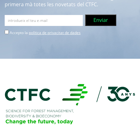
primera mà totes les novetats del CTFC.
Accepto la
política de privacitat de dades