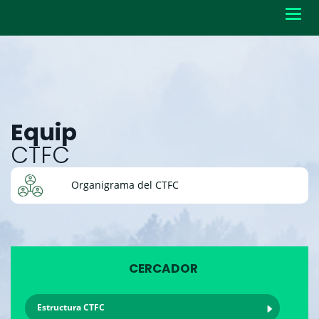
Toggl
navig
Equip
CTFC
Organigrama del CTFC
CERCADOR
Estructura CTFC