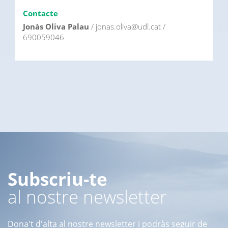
Contacte
Jonàs Oliva Palau
/ jonas.oliva@udl.cat /
690059046
Subscriu-te
al nostre newsletter
Dona't d'alta al nostre newsletter i podràs seguir de