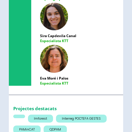
Sira Capdevila Canal
Especialista KTT
Eva Moré i Palos
Especialista KTT
Projectes destacats
Imforest
Interreg POCTEFA GESTES
PAMinCAT
QDPAM