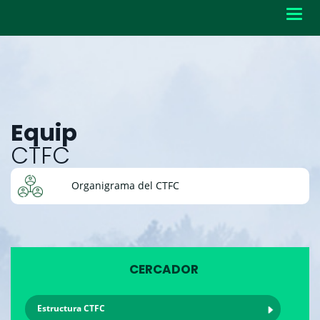
Toggl
navig
Equip
CTFC
Organigrama del CTFC
CERCADOR
Estructura CTFC