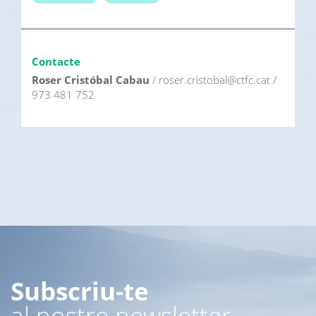
Contacte
Roser Cristóbal Cabau
/ roser.cristobal@ctfc.cat /
973 481 752
Subscriu-te
al nostre newsletter