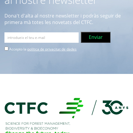
Dona't d'alta al nostre newsletter i podràs seguir de
primera mà totes les novetats del CTFC.
Accepto la
política de privacitat de dades