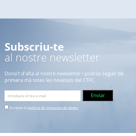
Subscriu-te
al nostre newsletter
Dona't d'alta al nostre newsletter i podràs seguir de
primera mà totes les novetats del CTFC.
Accepto la
política de privacitat de dades