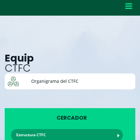
Toggl
navig
Equip
CTFC
Organigrama del CTFC
CERCADOR
Estructura CTFC