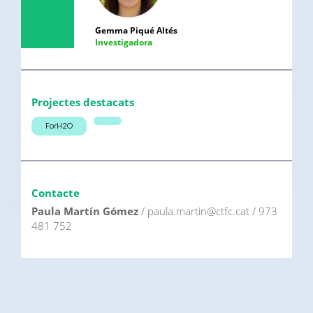
Gemma Piqué Altés
Investigadora
Projectes destacats
ForH2O
Contacte
Paula Martín Gómez
/ paula.martin@ctfc.cat / 973
481 752