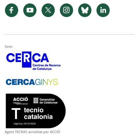
Som:
Agent TECNIO acreditat per ACCIÓ