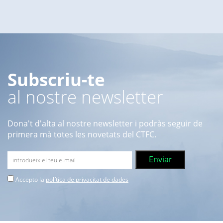
Subscriu-te
al nostre newsletter
Dona't d'alta al nostre newsletter i podràs seguir de
primera mà totes les novetats del CTFC.
Accepto la
política de privacitat de dades