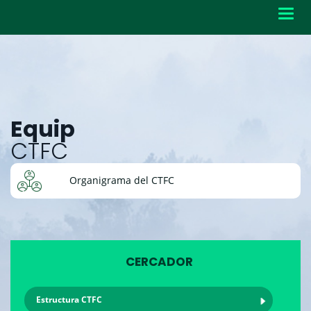
Toggl
navig
Equip
CTFC
Organigrama del CTFC
CERCADOR
Estructura CTFC