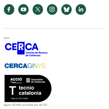
Som:
Agent TECNIO acreditat per ACCIÓ