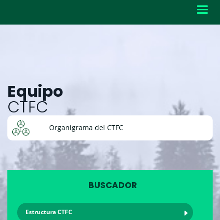
Toggl
navig
Equipo
CTFC
Organigrama del CTFC
BUSCADOR
Estructura CTFC