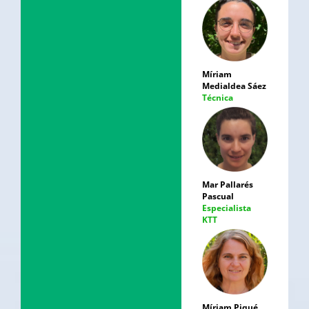
Míriam
Medialdea Sáez
Técnica
Mar Pallarés
Pascual
Especialista
KTT
Míriam Piqué