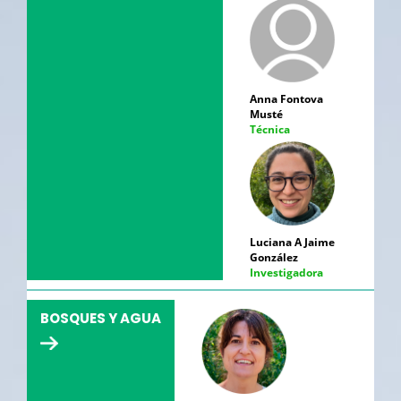
Anna Fontova
Musté
Técnica
Luciana A Jaime
González
Investigadora
BOSQUES Y AGUA