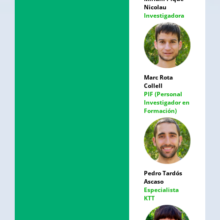
Nicolau
Investigadora
Marc Rota
Collell
PIF (Personal
Investigador en
Formación)
Pedro Tardós
Ascaso
Especialista
KTT