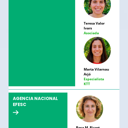
Teresa Valor
Ivars
Asociada
Marta Vilarnau
Arjó
Especialista
KTT
AGENCIA NACIONAL
EFESC
Rosa M. Ricart