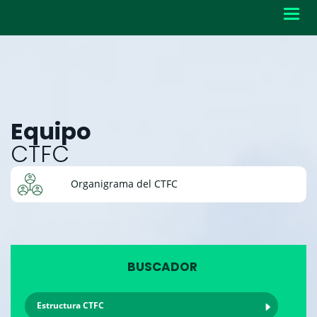
Toggl
navig
Equipo
CTFC
Organigrama del CTFC
BUSCADOR
Estructura CTFC