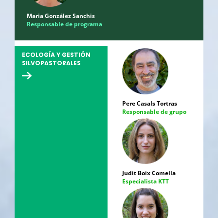
Maria González Sanchis
Responsable de programa
ECOLOGÍA Y GESTIÓN
SILVOPASTORALES
Pere Casals Tortras
Responsable de grupo
Judit Boix Comella
Especialista KTT