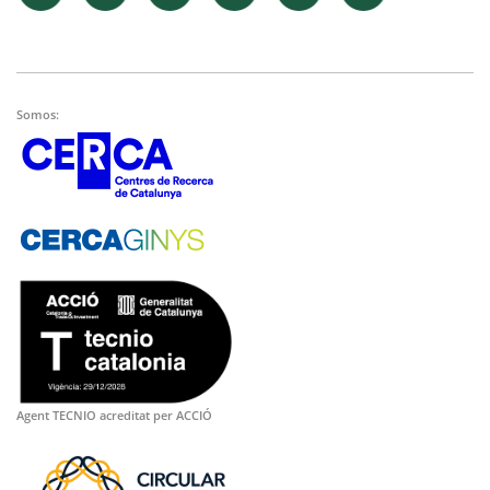
Somos:
Agent TECNIO acreditat per ACCIÓ