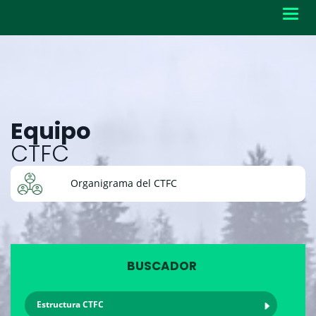
Toggl
navig
Equipo
CTFC
Organigrama del CTFC
BUSCADOR
Estructura CTFC