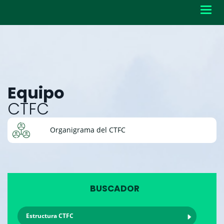
Toggl
navig
Equipo
CTFC
Organigrama del CTFC
BUSCADOR
Estructura CTFC