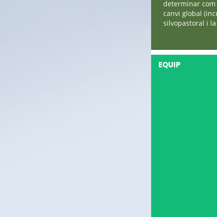
determinar com l
canvi global (in
silvopastoral i l
EQUIP