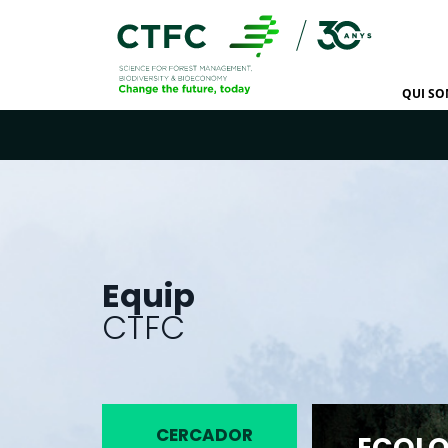
QUI S
Equip
CTFC
CERCADOR
ECOLO