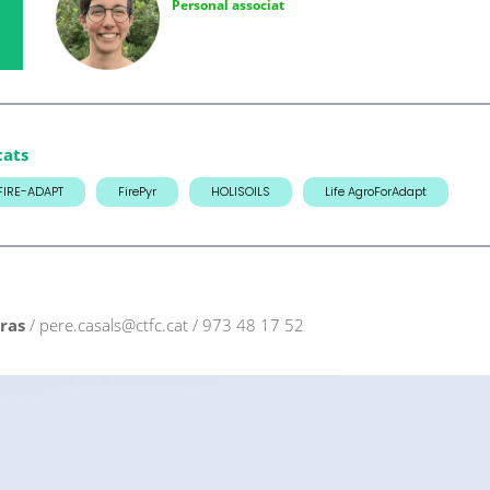
Personal associat
cats
FIRE-ADAPT
FirePyr
HOLISOILS
Life AgroForAdapt
tras
/ pere.casals@ctfc.cat / 973 48 17 52