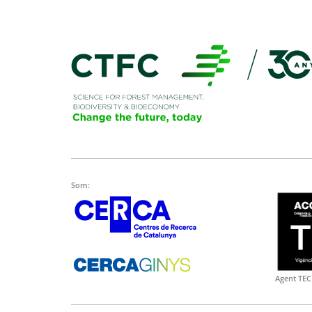
Som:
Agent TEC