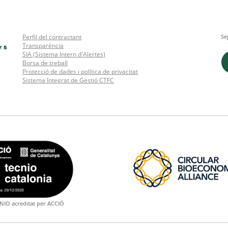
Perfil del contractant
Se
Transparència
SIA (Sistema Intern d'Alertes)
Borsa de treball
Protecció de dades i política de privacitat
Sistema Integrat de Gestió CTFC
NIO acreditat per ACCIÓ