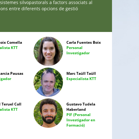
istemes silvopastorals a factors associats al
ions entre diferents opcions de gestió
Boix Comella
Carla Fuentes Boix
alista KTT
Personal
Investigador
Garcia Pausas
Marc Taüll Taüll
igador
Especialista KTT
 Teruel Coll
Gustavo Tudela
alista KTT
Haberland
PIF (Personal
Investigador en
Formació)