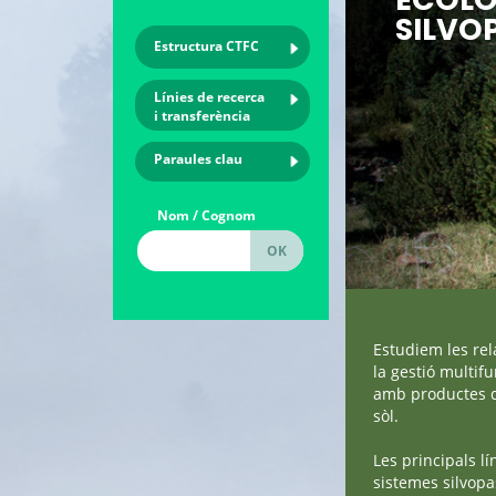
SILVO
Estructura CTFC
Línies de recerca
i transferència
Paraules clau
Nom / Cognom
Estudiem les rela
la gestió multif
amb productes de 
sòl.
Les principals lí
sistemes silvopas