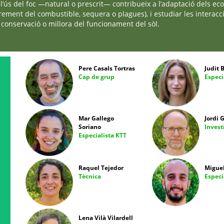
’ús del foc —natural o prescrit— contribueix a l’adaptació dels ecos
crement del combustible, sequera o plagues), i estudiar les interacc
a conservació o millora del funcionament del sòl.
Pere Casals Tortras
Judit 
Cap de grup
Especi
Mar Gallego
Jordi 
Soriano
Invest
Especialista KTT
Raquel Tejedor
Miguel
Tècnica
Especi
Lena Vilà Vilardell