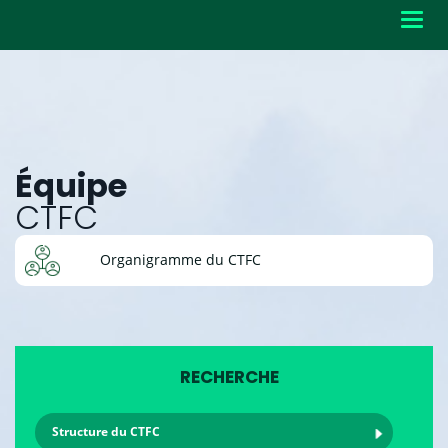
Toggl
navig
Équipe
CTFC
Organigramme du CTFC
RECHERCHE
Structure du CTFC