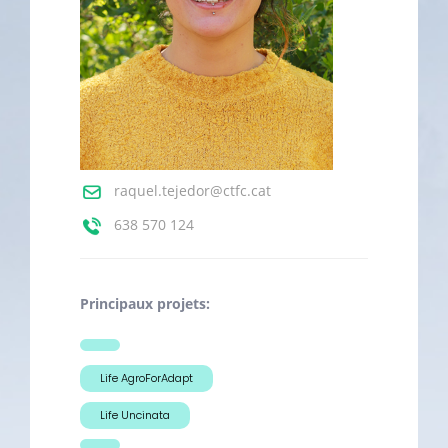
raquel.tejedor@ctfc.cat
638 570 124
Principaux projets:
Life AgroForAdapt
Life Uncinata