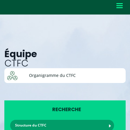
Toggl
navig
Équipe
CTFC
Organigramme du CTFC
RECHERCHE
Structure du CTFC