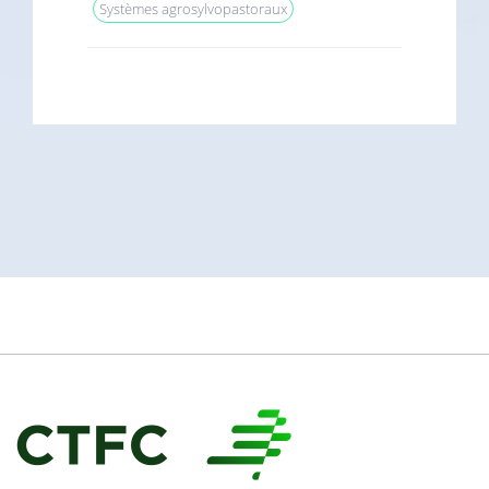
Systèmes agrosylvopastoraux