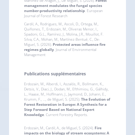
Martínez de Aragón, J., De Miguel, S. (2026).
Forest
management modulates the fungal species
number-productivity relationship
. European
Journal of Forest Research
Cardil, A., Rodrigues, M., Ascoli, D., Ortega, M.,
Quiñones, T., Erdozain, M., Oliveras Menor, I.,
Spadoni, G.L., Ramírez, J., Molina, J.R., Mouillot, F.
Silva, C.A., Mohan, M., Martínez-Bentué, C., De-
Miguel, S. (2026).
Protected areas influence fire
regimes globally
. Journal of Environmental
Management
Publications supplémentaires
Erdozain, M., Alberdi, I., Aszalós, R., Bollmann, K.,
Detsis, V., Diaci, J., Dodan, M., Efthimiou, G., Gálhidy,
L., Haase, M., Hoffmann, J., Jaymond, D., Johann, E.,
Krumm, F., ..., de Miguel, S. (2025).
The Evolution of
Forest Restoration in Europe: A Synthesis for a
Step Forward Based on National Expert
Knowledge
. Current Forestry Reports
.
Erdozain, M., Cardil, A., de Miguel, S. (2024).
Fire
impacts on the biology of stream ecosystems: A