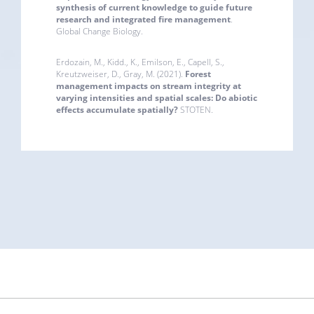
synthesis of current knowledge to guide future
research and integrated fire management
.
Global Change Biology.
Erdozain, M., Kidd., K., Emilson, E., Capell, S.,
Kreutzweiser, D., Gray, M. (2021).
Forest
management impacts on stream integrity at
varying intensities and spatial scales: Do abiotic
effects accumulate spatially?
STOTEN.