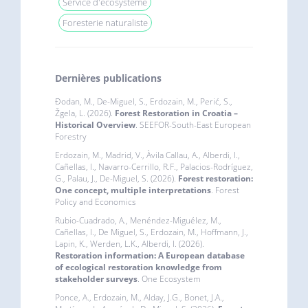
Service d'écosystème
Foresterie naturaliste
Dernières publications
Đodan, M., De-Miguel, S., Erdozain, M., Perić, S.,
Žgela, L. (2026).
Forest Restoration in Croatia –
Historical Overview
. SEEFOR-South-East European
Forestry
Erdozain, M., Madrid, V., Àvila Callau, A., Alberdi, I.,
Cañellas, I., Navarro-Cerrillo, R.F., Palacios-Rodríguez,
G., Palau, J., De-Miguel, S. (2026).
Forest restoration:
One concept, multiple interpretations
. Forest
Policy and Economics
Rubio-Cuadrado, A., Menéndez-Miguélez, M.,
Cañellas, I., De Miguel, S., Erdozain, M., Hoffmann, J.,
Lapin, K., Werden, L.K., Alberdi, I. (2026).
Restoration information: A European database
of ecological restoration knowledge from
stakeholder surveys
. One Ecosystem
Ponce, A., Erdozain, M., Alday, J.G., Bonet, J.A.,