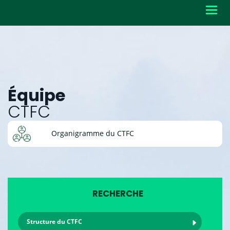
Toggl
navig
Équipe
CTFC
Organigramme du CTFC
RECHERCHE
Structure du CTFC