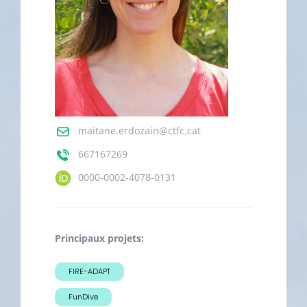
maitane.erdozain@ctfc.cat
667167269
0000-0002-4078-0131
Principaux projets:
FIRE-ADAPT
FunDive