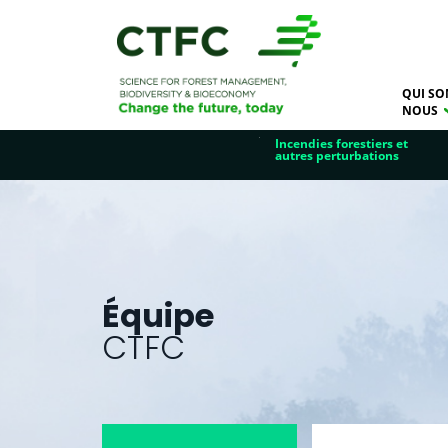
QUI SO
NOUS
Incendies forestiers et
autres perturbations
Équipe
CTFC