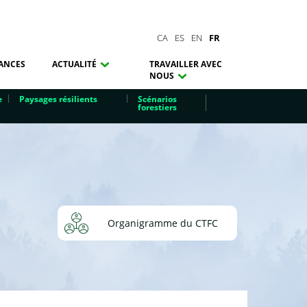
CA
ES
EN
FR
ANCES
ACTUALITÉ
TRAVAILLER AVEC
NOUS
e
Paysages résilients
Scénarios
forestiers
Organigramme du CTFC