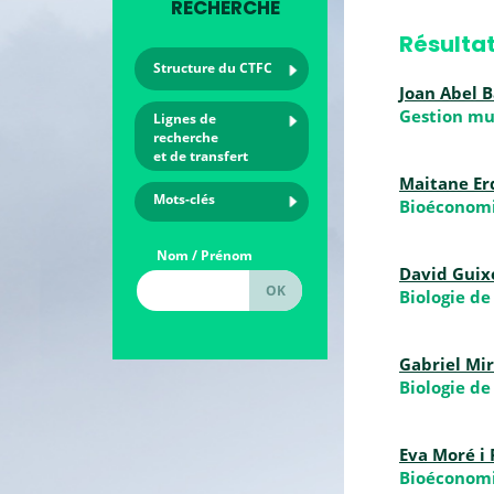
RECHERCHE
Résultat
Structure du CTFC
Joan Abel 
Gestion mul
Lignes de
recherche
et de transfert
Maitane Er
Mots-clés
Bioéconomi
Nom / Prénom
David Guix
Biologie de
Gabriel Mi
Biologie de
Eva Moré i 
Bioéconomi