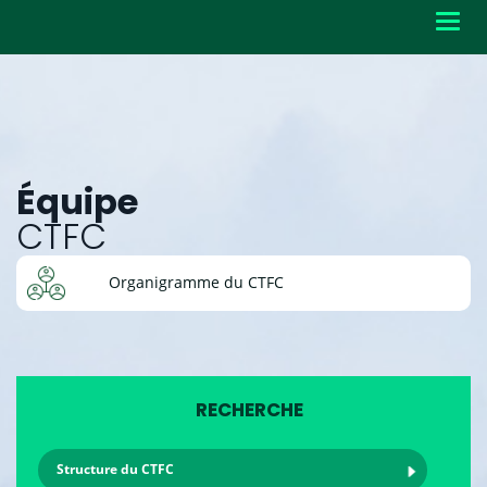
Toggl
navig
Équipe
CTFC
Organigramme du CTFC
RECHERCHE
Structure du CTFC