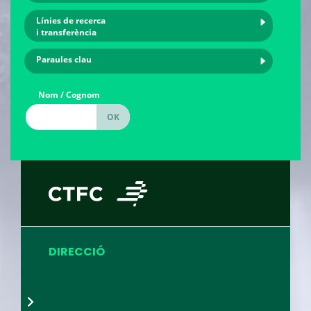
Línies de recerca
i transferència
Paraules clau
Nom / Cognom
DIRECCIÓ