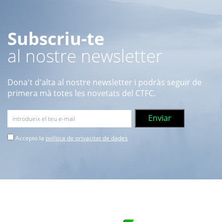
Subscriu-te
al nostre newsletter
Dona't d'alta al nostre newsletter i podràs seguir de
primera mà totes les novetats del CTFC.
Accepto la
política de privacitat de dades