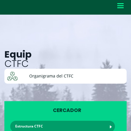
Toggl
navig
Equip
CTFC
Organigrama del CTFC
CERCADOR
Estructura CTFC