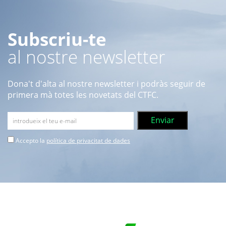
Subscriu-te
al nostre newsletter
Dona't d'alta al nostre newsletter i podràs seguir de
primera mà totes les novetats del CTFC.
Accepto la
política de privacitat de dades