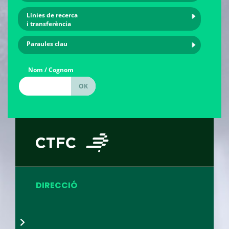
Línies de recerca
i transferència
Paraules clau
Nom / Cognom
DIRECCIÓ