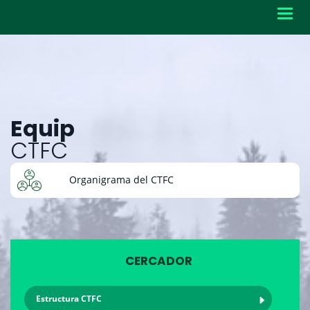
Toggl
navig
Equip
CTFC
Organigrama del CTFC
CERCADOR
Estructura CTFC