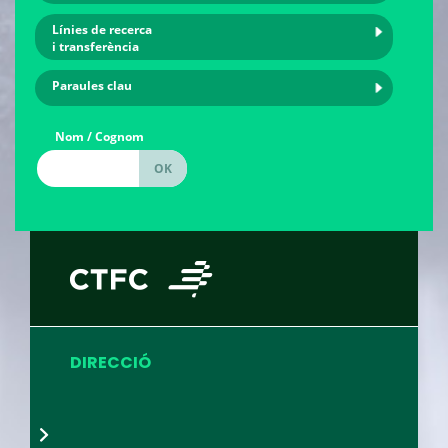
Línies de recerca
i transferència
Paraules clau
Nom / Cognom
DIRECCIÓ