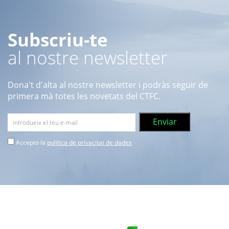
Subscriu-te
al nostre newsletter
Dona't d'alta al nostre newsletter i podràs seguir de
primera mà totes les novetats del CTFC.
Accepto la
política de privacitat de dades