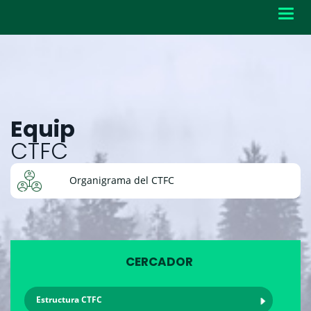
Toggl
navig
Equip
CTFC
Organigrama del CTFC
CERCADOR
Estructura CTFC