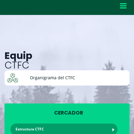
Toggl
navig
Equip
CTFC
Organigrama del CTFC
CERCADOR
Estructura CTFC