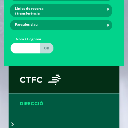
Línies de recerca
i transferència
Paraules clau
Nom / Cognom
DIRECCIÓ