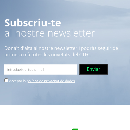
Subscriu-te
al nostre newsletter
Dona't d'alta al nostre newsletter i podràs seguir de
primera mà totes les novetats del CTFC.
Accepto la
política de privacitat de dades