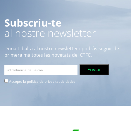
Subscriu-te
al nostre newsletter
Dona't d'alta al nostre newsletter i podràs seguir de
primera mà totes les novetats del CTFC.
Accepto la
política de privacitat de dades