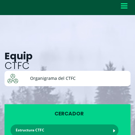
Toggl
navig
Equip
CTFC
Organigrama del CTFC
CERCADOR
Estructura CTFC