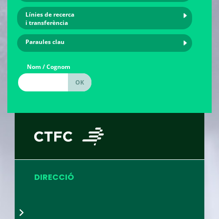
Línies de recerca
i transferència
Paraules clau
Nom / Cognom
DIRECCIÓ