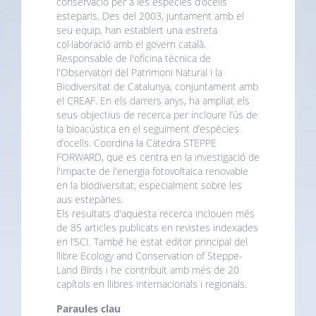
conservació per a les espècies d’ocells
esteparis. Des del 2003, juntament amb el
seu equip, han establert una estreta
col·laboració amb el govern català.
Responsable de l'oficina tècnica de
l'Observatori del Patrimoni Natural i la
Biodiversitat de Catalunya, conjuntament amb
el CREAF. En els darrers anys, ha ampliat els
seus objectius de recerca per incloure l’ús de
la bioacústica en el seguiment d’espècies
d’ocells. Coordina la Càtedra STEPPE
FORWARD, que es centra en la investigació de
l'impacte de l'energia fotovoltaica renovable
en la biodiversitat, especialment sobre les
aus estepàries.
Els resultats d'aquesta recerca inclouen més
de 85 articles publicats en revistes indexades
en l’SCI. També he estat editor principal del
llibre Ecology and Conservation of Steppe-
Land Birds i he contribuït amb més de 20
capítols en llibres internacionals i regionals.
Paraules clau