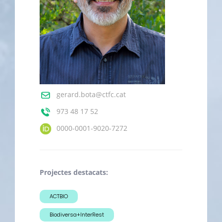
gerard.bota@ctfc.cat
973 48 17 52
0000-0001-9020-7272
Projectes destacats:
ACTBIO
Biodiversa+InterRest