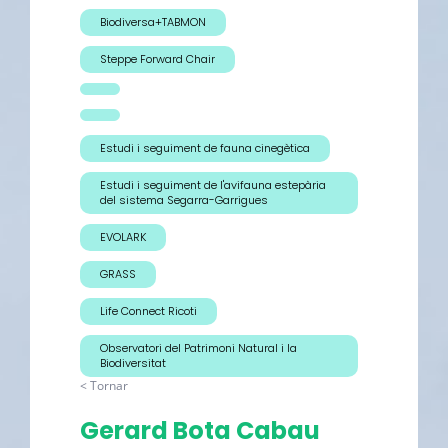
Biodiversa+TABMON
Steppe Forward Chair
Estudi i seguiment de fauna cinegètica
Estudi i seguiment de l'avifauna estepària
del sistema Segarra-Garrigues
EVOLARK
GRASS
Life Connect Ricoti
Observatori del Patrimoni Natural i la
Biodiversitat
< Tornar
Gerard Bota Cabau