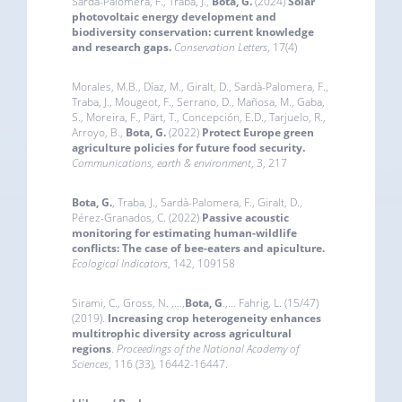
Sardà-Palomera, F., Traba, J.,
Bota, G.
(2024)
Solar
photovoltaic energy development and
biodiversity conservation: current knowledge
and research gaps
.
Conservation Letters
, 17(4)
Morales, M.B., Díaz, M., Giralt, D., Sardà-Palomera, F.,
Traba, J., Mougeot, F., Serrano, D., Mañosa, M., Gaba,
S., Moreira, F., Pärt, T., Concepción, E.D., Tarjuelo, R.,
Arroyo, B.,
Bota, G.
(2022)
Protect Europe green
agriculture policies for future food security
.
Communications, earth & environment
, 3, 217
Bota, G.
, Traba, J., Sardà-Palomera, F., Giralt, D.,
Pérez-Granados, C. (2022)
Passive acoustic
monitoring for estimating human-wildlife
conflicts: The case of bee-eaters and apiculture
.
Ecological Indicators
, 142, 109158
Sirami, C., Gross, N. ,…,
Bota, G
.,… Fahrig, L. (15/47)
(2019).
Increasing crop heterogeneity enhances
multitrophic diversity across agricultural
regions
.
Proceedings of the National Academy of
Sciences
, 116 (33), 16442-16447.