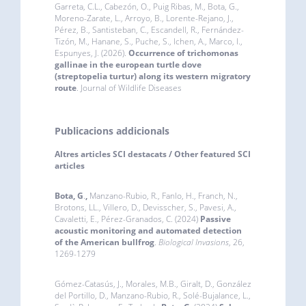
Garreta, C.L., Cabezón, O., Puig Ribas, M., Bota, G.,
Moreno-Zarate, L., Arroyo, B., Lorente-Rejano, J.,
Pérez, B., Santisteban, C., Escandell, R., Fernández-
Tizón, M., Hanane, S., Puche, S., Ichen, A., Marco, I.,
Espunyes, J. (2026).
Occurrence of trichomonas
gallinae in the european turtle dove
(streptopelia turtur) along its western migratory
route
. Journal of Wildlife Diseases
Publicacions addicionals
Altres articles SCI destacats / Other featured SCI
articles
Bota, G
.
,
Manzano-Rubio, R., Fanlo, H., Franch, N.,
Brotons, LL., Villero, D., Devisscher, S., Pavesi, A.,
Cavaletti, E., Pérez-Granados, C. (2024)
Passive
acoustic monitoring and automated detection
of the American bullfrog
.
Biological Invasions
, 26,
1269-1279
Gómez-Catasús, J., Morales, M.B., Giralt, D., González
del Portillo, D., Manzano-Rubio, R., Solé-Bujalance, L.,