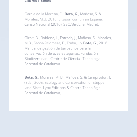
Llibres / Books
Garcia de la Morena, E.,
Bota, G.
, Mañosa, S. &
Morales, M.B. 2018. El sisón común en España. II
Censo Nacional (2016). SEO/BirdLife. Madrid.
Giralt, D., Robleño, I., Estrada, J., Mañosa, S., Morales,
M.B., Sardà-Palomera, F., Traba, J. y
Bota, G.
, 2018.
Manual de gestión de barbechos para la
conservación de aves esteparias. Fundación
Biodiversidad - Centre de Ciència i Tecnologia
Forestal de Catalunya
Bota, G.
, Morales, M. B., Mañosa, S. & Camprodon, J.
(Eds.) 2005. Ecology and Conservation of Steppe-
land Birds. Lynx Edicions & Centre Tecnològic
Forestal de Catalunya, .