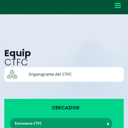
Toggl
navig
Equip
CTFC
Organigrama del CTFC
CERCADOR
Estructura CTFC