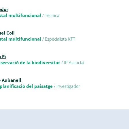
edor
stal multifuncional
/ Tècnica
el Coll
stal multifuncional
/ Especialista KTT
 Pi
nservació de la biodiversitat
/ IP Associat
 Aubanell
planificació del paisatge
/ Investigador