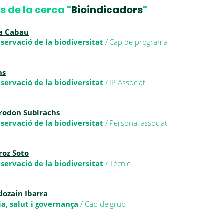
s de la cerca "
Bioindicadors
"
a Cabau
nservació de la biodiversitat
/ Cap de programa
ns
nservació de la biodiversitat
/ IP Associat
rodon Subirachs
nservació de la biodiversitat
/ Personal associat
roz Soto
nservació de la biodiversitat
/ Tècnic
dozain Ibarra
a, salut i governança
/ Cap de grup