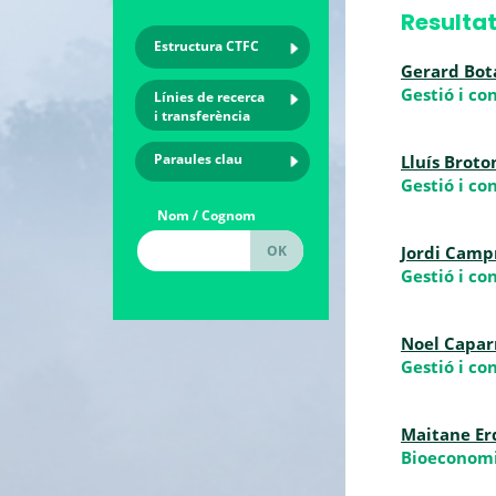
Resultat
Estructura CTFC
Gerard Bot
Gestió i co
Línies de recerca
i transferència
Paraules clau
Lluís Broto
Gestió i co
Nom / Cognom
Jordi Camp
Gestió i co
Noel Capar
Gestió i co
Maitane Er
Bioeconomi