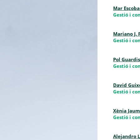
Mar Escoba
Gestió i co
Mariano J.
Gestió i co
Pol Guardi
Gestió i co
David Guix
Gestió i co
Xènia Jaum
Gestió i co
Alejandro 