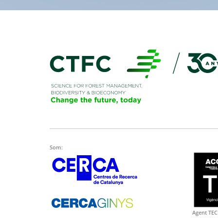
Som:
Agent TEC