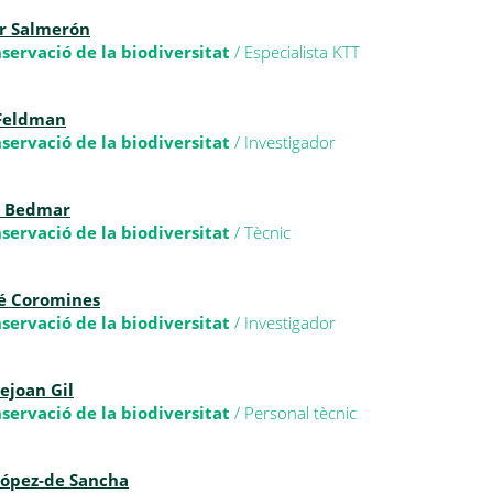
r Salmerón
nservació de la biodiversitat
/ Especialista KTT
 Feldman
nservació de la biodiversitat
/ Investigador
s Bedmar
nservació de la biodiversitat
/ Tècnic
é Coromines
nservació de la biodiversitat
/ Investigador
ejoan Gil
nservació de la biodiversitat
/ Personal tècnic
López-de Sancha