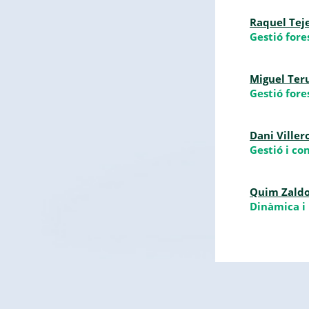
Raquel Tej
Gestió fore
Miguel Teru
Gestió fore
Dani Villero
Gestió i co
Quim Zaldo
Dinàmica i 