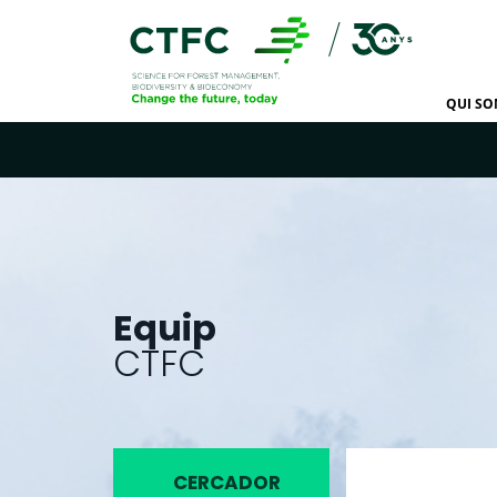
QUI S
Equip
CTFC
CERCADOR