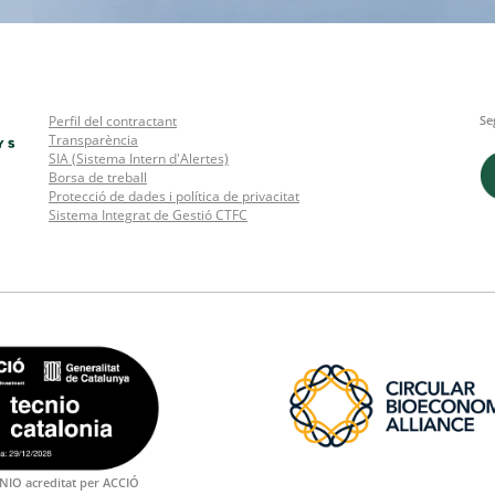
Perfil del contractant
Se
Transparència
SIA (Sistema Intern d'Alertes)
Borsa de treball
Protecció de dades i política de privacitat
Sistema Integrat de Gestió CTFC
NIO acreditat per ACCIÓ