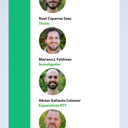
Noel Caparroz Soto
Tècnic
Mariano J. Feldman
Investigador
Hèctor Gallardo Colomer
Especialista KTT