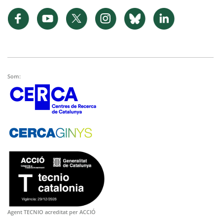
Som:
Agent TECNIO acreditat per ACCIÓ