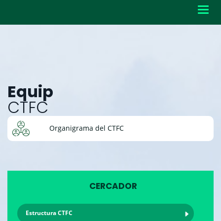
Toggl
navig
Equip
CTFC
Organigrama del CTFC
CERCADOR
Estructura CTFC