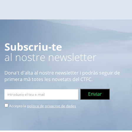
Subscriu-te
al nostre newsletter
Dona't d'alta al nostre newsletter i podràs seguir de
primera mà totes les novetats del CTFC.
Accepto la
política de privacitat de dades