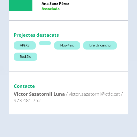
Ana Sanz Pérez
Associada
Projectes destacats
APEXS
Flow4Bio
Life Uncinata
Red.Bio
Contacte
Victor Sazatornil Luna
/ victor.sazatornil@ctfc.cat /
973 481 752