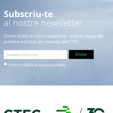
Subscriu-te
al nostre newsletter
Dona't d'alta al nostre newsletter i podràs seguir de
primera mà totes les novetats del CTFC.
Accepto la
política de privacitat de dades