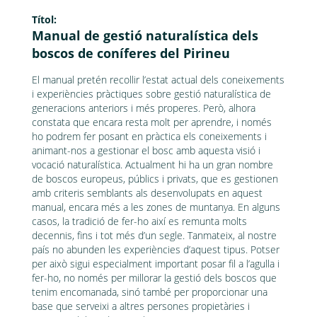
Títol:
Manual de gestió naturalística dels
boscos de coníferes del Pirineu
El manual pretén recollir l’estat actual dels coneixements
i experiències pràctiques sobre gestió naturalística de
generacions anteriors i més properes. Però, alhora
constata que encara resta molt per aprendre, i només
ho podrem fer posant en pràctica els coneixements i
animant-nos a gestionar el bosc amb aquesta visió i
vocació naturalística. Actualment hi ha un gran nombre
de boscos europeus, públics i privats, que es gestionen
amb criteris semblants als desenvolupats en aquest
manual, encara més a les zones de muntanya. En alguns
casos, la tradició de fer-ho així es remunta molts
decennis, fins i tot més d’un segle. Tanmateix, al nostre
país no abunden les experiències d’aquest tipus. Potser
per això sigui especialment important posar fil a l’agulla i
fer-ho, no només per millorar la gestió dels boscos que
tenim encomanada, sinó també per proporcionar una
base que serveixi a altres persones propietàries i