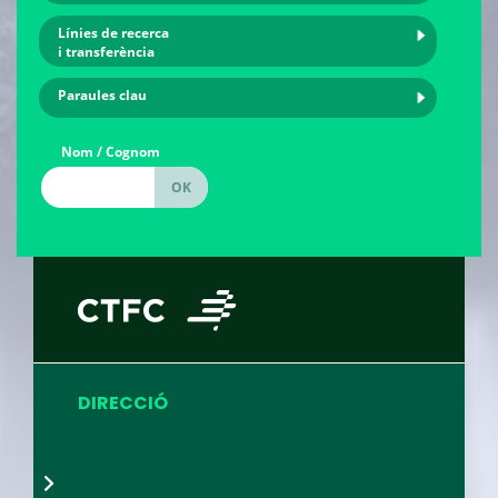
Línies de recerca
i transferència
Paraules clau
Nom / Cognom
DIRECCIÓ