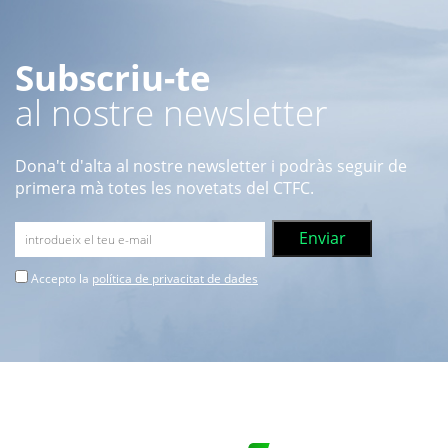
Subscriu-te
al nostre newsletter
Dona't d'alta al nostre newsletter i podràs seguir de
primera mà totes les novetats del CTFC.
Accepto la
política de privacitat de dades