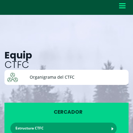
Toggl
navig
Equip
CTFC
Organigrama del CTFC
CERCADOR
Estructura CTFC